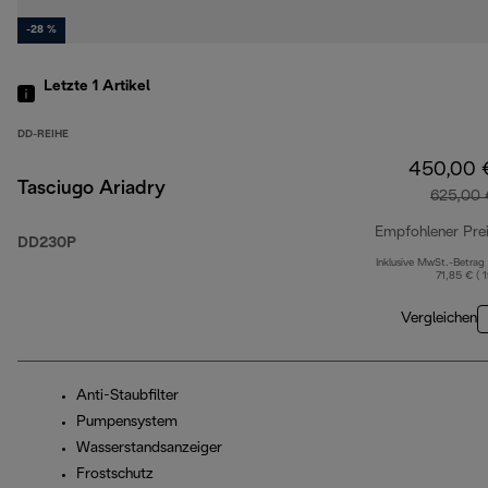
-28 %
Letzte 1
Artikel
DD-REIHE
450,00 
Tasciugo Ariadry
625,00 
Empfohlener Pre
DD230P
Inklusive MwSt.-Betrag
71,85 € ( 
Vergleichen
Anti-Staubfilter
Pumpensystem
Wasserstandsanzeiger
Frostschutz