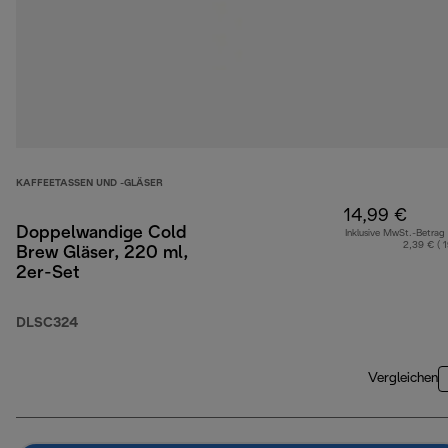
KAFFEETASSEN UND -GLÄSER
14,99 €
Doppelwandige Cold
Inklusive MwSt.-Betrag
2,39 € ( 
Brew Gläser, 220 ml,
2er-Set
DLSC324
Vergleichen