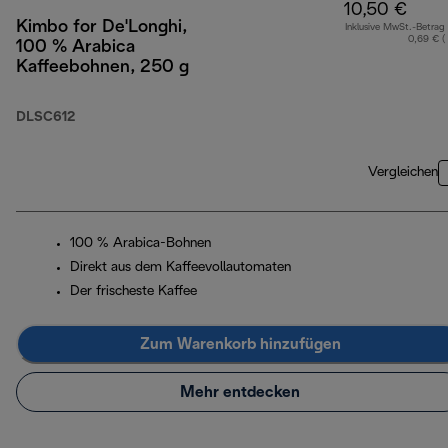
10,50 €
Kimbo for De'Longhi,
Inklusive MwSt.-Betrag
0,69 € (
100 % Arabica
Kaffeebohnen, 250 g
DLSC612
Vergleichen
100 % Arabica-Bohnen
Direkt aus dem Kaffeevollautomaten
Der frischeste Kaffee
Zum Warenkorb hinzufügen
Mehr entdecken