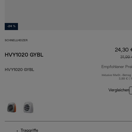
-24 %
SCHNELLHEIZER
24,30 
HVY1020 GYBL
31,99
Empfohlener Pre
HVY1020 GYBL
Inklusive MwSt.-Betrag
3,88 € ( 
Vergleichen
Traggriffe