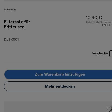
ZUBEHÖR
10,90 €
Filtersatz für
Inklusive MwSt.-Betrag
1,74 € ( 
Fritteusen
DLSK001
Vergleichen
Zum Warenkorb hinzufügen
Mehr entdecken