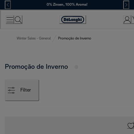
Skip
0% Zinsen, 100% Aroma!
to
Content
Erklärung
zur
Zugänglichkeit
Winter Sales - General
Promoção de Inverno
Promoção de Inverno
Filter