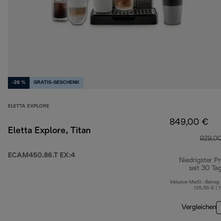
-26 %
GRATIS-GESCHENK
ELETTA EXPLORE
849,00 €
Eletta Explore, Titan
929,0
ECAM450.86.T EX:4
Niedrigster Pr
seit 30 Ta
Inklusive MwSt.-Betrag
135,55 € ( 
Vergleichen