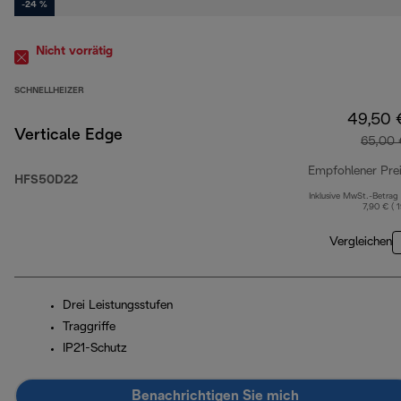
-24 %
Nicht vorrätig
SCHNELLHEIZER
49,50 
Verticale Edge
65,00 
Empfohlener Pre
HFS50D22
Inklusive MwSt.-Betrag
7,90 € ( 
Vergleichen
Drei Leistungsstufen
Traggriffe
IP21-Schutz
Benachrichtigen Sie mich