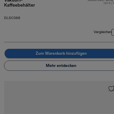
Vakuum-
Inklusive MwSt.-Betrag
7,97 € ( 
Kaffeebehälter
DLSC068
Vergleichen
Zum Warenkorb hinzufügen
Mehr entdecken