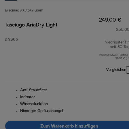
TASCIUGO ARIADRY LIGHT
249,00 €
Tasciugo AriaDry Light
255,0
DNS65
Niedrigster Pr
seit 30 Ta
Inklusive MwSt.-Betrag
39,76 € ( 
Vergleichen
Anti-Staubfilter
Ionisator
Wäschefunktion
Niedriger Geräuschpegel
Zum Warenkorb hinzufügen