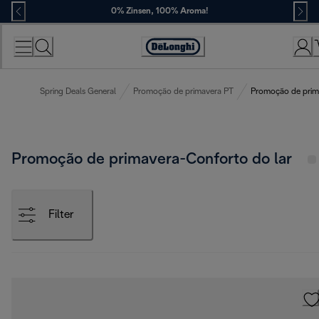
Skip
0% Zinsen, 100% Aroma!
to
Content
Erklärung
zur
Zugänglichkeit
Spring Deals General
Promoção de primavera PT
Promoção de prim
Promoção de primavera-Conforto do lar
Filter