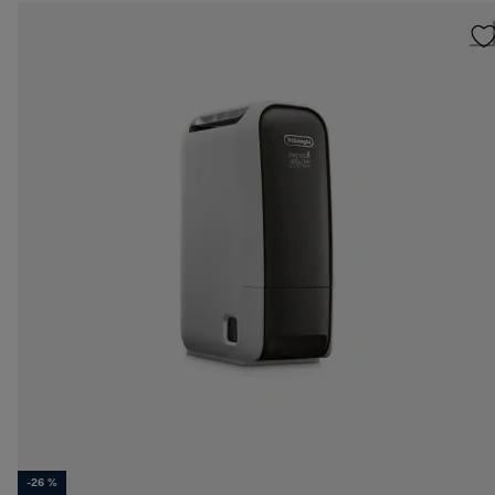
-26 %