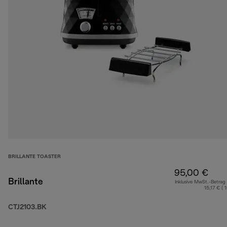
BRILLANTE TOASTER
95,00 €
Brillante
Inklusive MwSt.-Betrag
15,17 € ( 
CTJ2103.BK