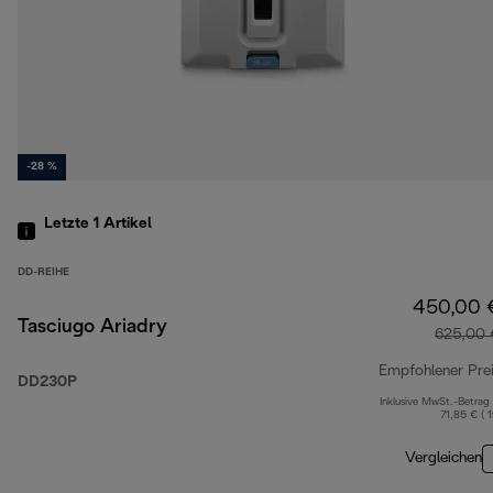
-28 %
Letzte 1
Artikel
DD-REIHE
450,00 
Tasciugo Ariadry
625,00 
Empfohlener Pre
DD230P
Inklusive MwSt.-Betrag
71,85 € ( 
Vergleichen