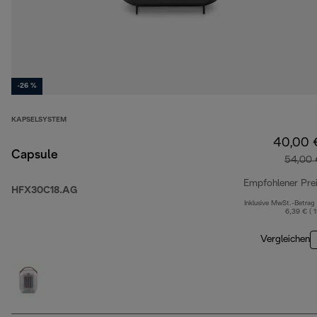
-26 %
KAPSELSYSTEM
40,00 
Capsule
54,00 
Empfohlener Pre
HFX30C18.AG
Inklusive MwSt.-Betrag
6,39 € ( 
Vergleichen