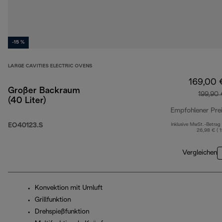
-15 %
LARGE CAVITIES ELECTRIC OVENS
169,00 
Großer Backraum
199,90
(40 Liter)
Empfohlener Pre
EO40123.S
Inklusive MwSt.-Betrag
26,98 € ( 
Vergleichen
Konvektion mit Umluft
Grillfunktion
Drehspießfunktion