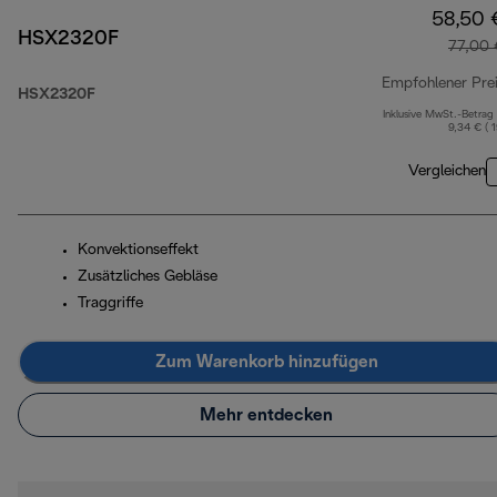
58,50 
HSX2320F
77,00 
Empfohlener Pre
HSX2320F
Inklusive MwSt.-Betrag
9,34 € ( 
Vergleichen
Konvektionseffekt
Zusätzliches Gebläse
Traggriffe
Zum Warenkorb hinzufügen
Mehr entdecken