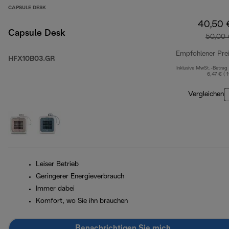
CAPSULE DESK
40,50 
Capsule Desk
50,00 
Empfohlener Pre
HFX10B03.GR
Inklusive MwSt.-Betrag
6,47 € ( 
Vergleichen
Leiser Betrieb
Geringerer Energieverbrauch
Immer dabei
Komfort, wo Sie ihn brauchen
Benachrichtigen Sie mich