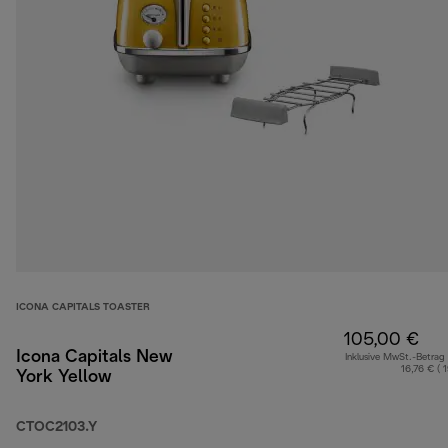
ICONA CAPITALS TOASTER
105,00 €
Icona Capitals New
Inklusive MwSt.-Betrag
16,76 € ( 
York Yellow
CTOC2103.Y