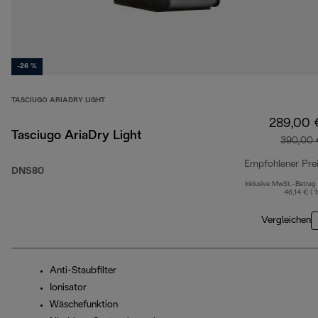
-26 %
TASCIUGO ARIADRY LIGHT
289,00 
Tasciugo AriaDry Light
390,00 
Empfohlener Pre
DNS80
Inklusive MwSt.-Betrag
46,14 € ( 
Vergleichen
Anti-Staubfilter
Ionisator
Wäschefunktion