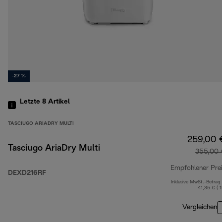
-27 %
Letzte 8
Artikel
TASCIUGO ARIADRY MULTI
259,00 
Tasciugo AriaDry Multi
355,00 
Empfohlener Pre
DEXD216RF
Inklusive MwSt.-Betrag
41,35 € ( 
Vergleichen