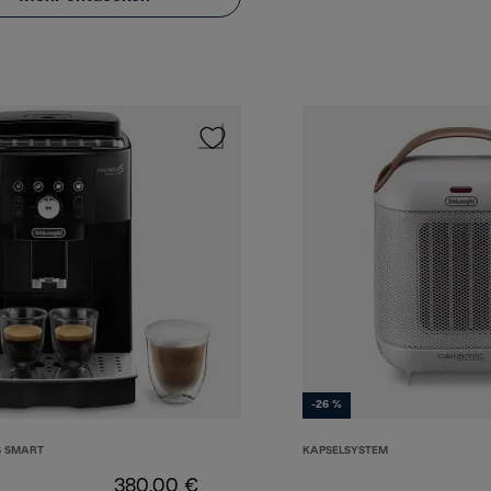
-26 %
S SMART
KAPSELSYSTEM
380,00 €