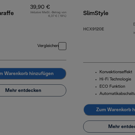
39,90 €
raffe
SlimStyle
Inklusive MwSt.-Betrag von
6,37 € ( 19%)
HCX9120E
I
Vergleichen
Konvektionseffekt
m Warenkorb hinzufügen
Hi-Fi Technologie
ECO Funktion
Mehr entdecken
Automatikabschalt
Zum Warenkorb h
Mehr entde