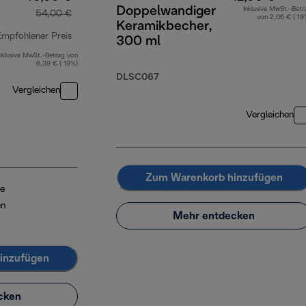
Doppelwandiger
Inklusive MwSt.-Betr
54,00 €
von 2,06 € ( 19
Keramikbecher,
Empfohlener Preis
300 ml
nklusive MwSt.-Betrag von
Originalpreis 54,00 €
6,39 € ( 19%)
DLSC067
Vergleichen
Vergleichen
Zum Warenkorb hinzufügen
ie
en
Mehr entdecken
inzufügen
cken