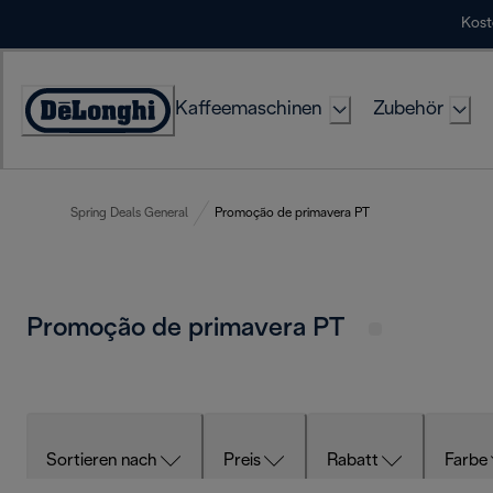
Skip
Kost
to
Content
Kaffeemaschinen
Zubehör
Erklärung
zur
Zugänglichkeit
Spring Deals General
Promoção de primavera PT
Promoção de primavera PT
Sortieren nach
Preis
Rabatt
Farbe