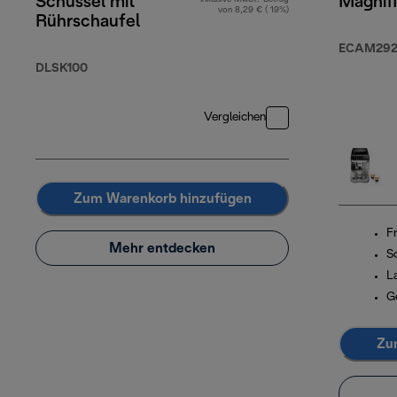
Schüssel mit
Magnif
von 8,29 € ( 19%)
Rührschaufel
ECAM292.
DLSK100
Vergleichen
Zum Warenkorb hinzufügen
F
Mehr entdecken
S
L
G
Zu