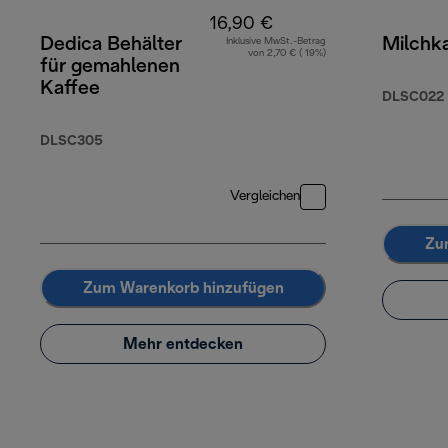
16,90 €
Dedica Behälter
Milchka
Inklusive MwSt.-Betrag
von 2,70 € ( 19%)
für gemahlenen
Kaffee
DLSC022
DLSC305
Vergleichen
Zu
Zum Warenkorb hinzufügen
Mehr entdecken