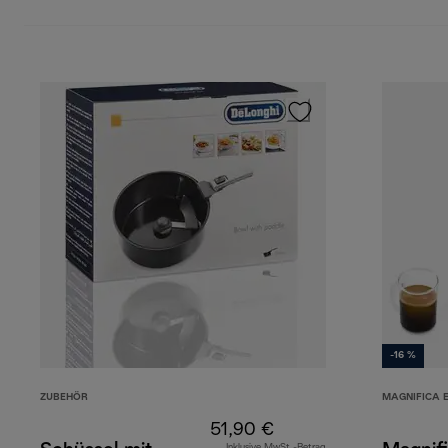
-16 %
ZUBEHÖR
MAGNIFICA 
51,90 €
Inklusive MwSt.-Betrag