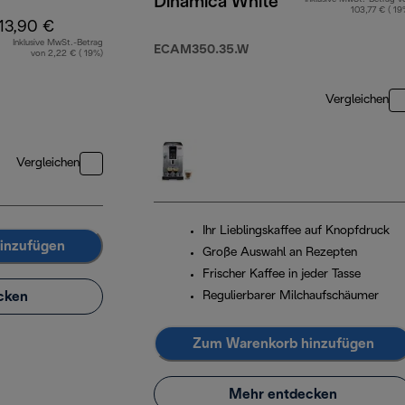
Dinamica White
103,77 € ( 19
13,90 €
Inklusive MwSt.-Betrag
ECAM350.35.W
von 2,22 € ( 19%)
Vergleichen
Vergleichen
Ihr Lieblingskaffee auf Knopfdruck
inzufügen
Große Auswahl an Rezepten
Frischer Kaffee in jeder Tasse
cken
Regulierbarer Milchaufschäumer
Zum Warenkorb hinzufügen
Mehr entdecken