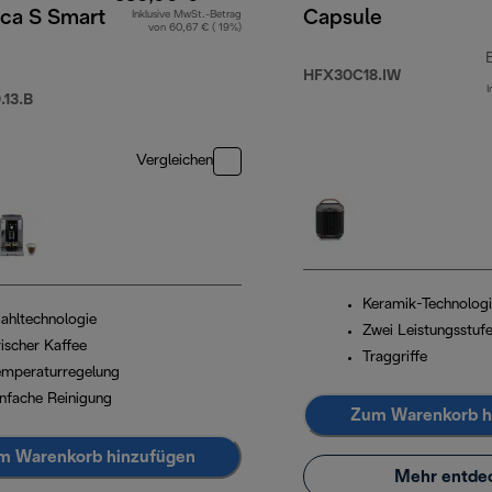
ica S Smart
Capsule
Inklusive MwSt.-Betrag
von 60,67 € ( 19%)
HFX30C18.IW
I
13.B
Vergleichen
Keramik-Technolog
ahltechnologie
Zwei Leistungsstuf
rischer Kaffee
Traggriffe
emperaturregelung
infache Reinigung
Zum Warenkorb h
m Warenkorb hinzufügen
Mehr entde