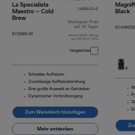
La Specialista
Magnif
1.499,00 €
Maestro – Cold
Black
Brew
Niedrigster Preis
seit 30 Tagen
ECAM230.
EC9885.M
Inklusive MwSt.-Betrag
von 231,35 € ( 19%)
Vergleichen
Schnelles Aufheizen
Zuverlässige Kaffeezubereitung
M
Eine große Auswahl an Getränken
F
Dynamischer Vorbrühvorgang
T
E
Zum Warenkorb hinzufügen
Zu
Mehr entdecken