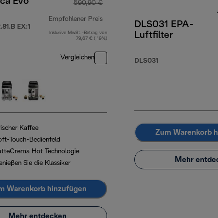
ica Evo
590,90 €
Empfohlener Preis
DLS031 EPA-
81.B EX:1
Inklusive MwSt.-Betrag von
Luftfilter
Originalpreis 590,90 €
79,67 € ( 19%)
Vergleichen
DLS031
rischer Kaffee
Zum Warenkorb h
oft-Touch-Bedienfeld
atteCrema Hot Technologie
Mehr entde
enießen Sie die Klassiker
m Warenkorb hinzufügen
Mehr entdecken