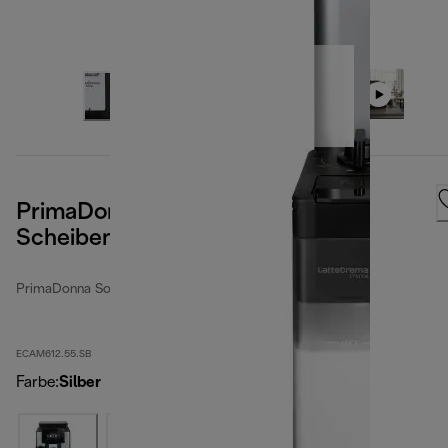
PrimaDonna Soul mit
Scheibenmahlwerk
PrimaDonna Soul
ECAM612.55.SB
Farbe
:
Silber