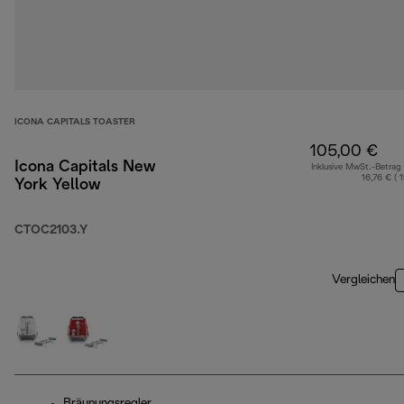
ICONA CAPITALS TOASTER
105,00 €
Icona Capitals New
Inklusive MwSt.-Betrag
16,76 € ( 
York Yellow
CTOC2103.Y
Vergleichen
Bräunungsregler