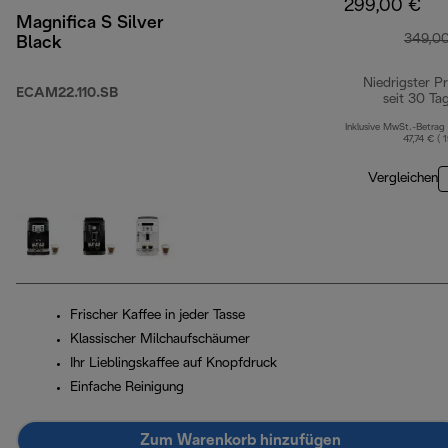
299,00 €
Magnifica S Silver
349,0
Black
Niedrigster Pr
ECAM22.110.SB
seit 30 Ta
Inklusive MwSt.-Betrag
47,74 € ( 
Vergleichen
Frischer Kaffee in jeder Tasse
Klassischer Milchaufschäumer
Ihr Lieblingskaffee auf Knopfdruck
Einfache Reinigung
Zum Warenkorb hinzufügen