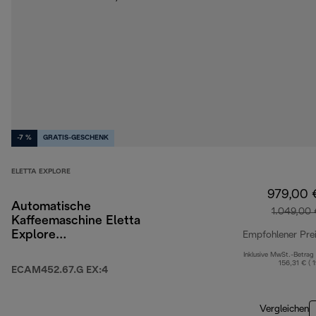
-7 %
GRATIS-GESCHENK
ELETTA EXPLORE
979,00 
Automatische
1.049,00 
Kaffeemaschine Eletta
Explore
Empfohlener Pre
ECAM452.67.G EX:4
Inklusive MwSt.-Betrag
156,31 € ( 
ECAM452.67.G EX:4
Vergleichen