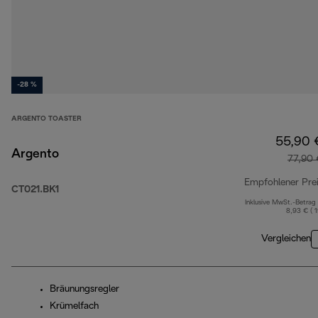
-28 %
ARGENTO TOASTER
55,90 
Argento
77,90 
Empfohlener Pre
CT021.BK1
Inklusive MwSt.-Betrag
8,93 € ( 
Vergleichen
Bräunungsregler
Krümelfach