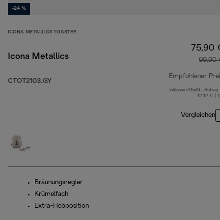
-24 %
ICONA METALLICS TOASTER
75,90 
Icona Metallics
99,90 
Empfohlener Pre
CTOT2103.GY
Inklusive MwSt.-Betrag
12,12 € ( 
Vergleichen
Bräunungsregler
Krümelfach
Extra-Hebposition