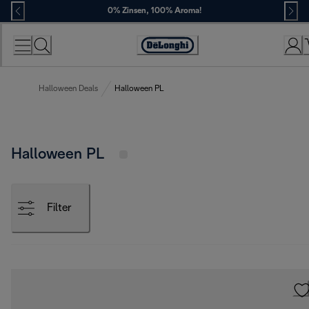
Skip
0% Zinsen, 100% Aroma!
to
Content
Erklärung
zur
Zugänglichkeit
Halloween Deals
Halloween PL
Halloween PL
Filter