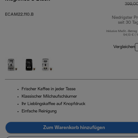
399,0
ECAM22.110.B
Niedrigster Pr
seit 30 Ta
Inklusive MwSt.-Betrag
54,13 € ( 
Vergleichen
Frischer Kaffee in jeder Tasse
Klassischer Milchaufschäumer
Ihr Lieblingskaffee auf Knopfdruck
Einfache Reinigung
Zum Warenkorb hinzufügen