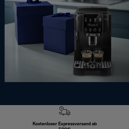
Kostenloser Expressversand ab
Kostenl