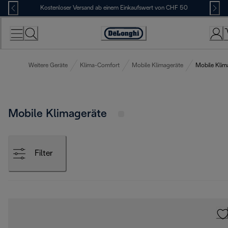
Skip
Kostenloser Versand ab einem Einkaufswert von CHF 50
to
Content
Erklärung
zur
Zugänglichkeit
Weitere Geräte
Klima-Comfort
Mobile Klimageräte
Mobile Klim
Mobile Klimageräte
Filter