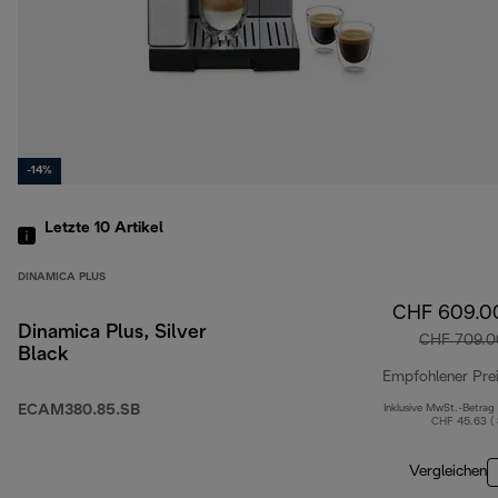
-14%
Letzte 10
Artikel
DINAMICA PLUS
CHF 609.0
Dinamica Plus, Silver
CHF 709.0
Black
Empfohlener Pre
ECAM380.85.SB
Inklusive MwSt.-Betrag
CHF 45.63 (
Vergleichen