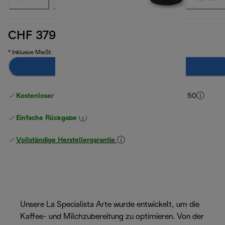
CHF 379.00
Originalpreis CHF 399.00
CHF 399.00
(-5%)
* Inklusive MwSt.
Zum Warenkorb hinzufügen
Kostenloser Versand ab einem Einkaufswert
von CHF 50
Einfache Rückgabe
Vollständige Herstellergarantie
Unsere La Specialista Arte wurde entwickelt, um die
Kaffee- und Milchzubereitung zu optimieren. Von der