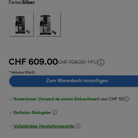
Farbe
:
Silber
CHF 609.00
Originalpreis CHF 709.0
CHF 709.00
(-14%)
* Inklusive MwSt.
Zum Warenkorb hinzufügen
Kostenloser Versand ab einem Einkaufswert
von CHF 50
Einfache Rückgabe
Vollständige Herstellergarantie