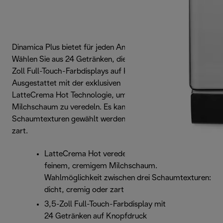
Dinamica Plus bietet für jeden Anlass den richtigen Kaffee.
Wählen Sie aus 24 Getränken, die dank des intuitiven 3,5-
Zoll Full-Touch-Farbdisplays auf Knopfdruck bereitstehen.
Ausgestattet mit der exklusiven
LatteCrema Hot Technologie, um Ihren Kaffee mit feinem
Milchschaum zu veredeln. Es kann zwischen drei
Schaumtexturen gewählt werden kann: dicht, cremig oder
zart.
LatteCrema Hot veredelt Ihre Getränke mit
feinem, cremigem Milchschaum.
Wahlmöglichkeit zwischen drei Schaumtexturen:
dicht, cremig oder zart
3,5-Zoll Full-Touch-Farbdisplay mit
24 Getränken auf Knopfdruck