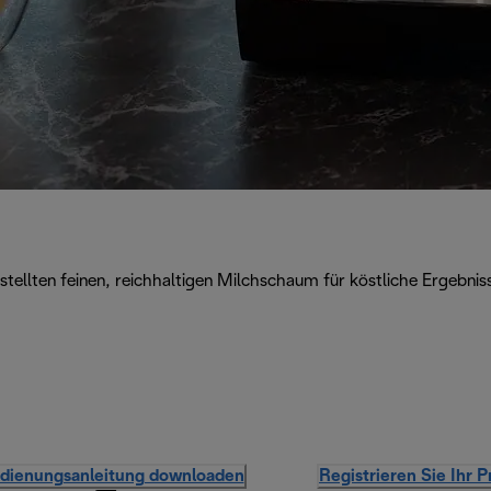
tellten feinen, reichhaltigen Milchschaum für köstliche Ergebniss
dienungsanleitung downloaden
Registrieren Sie Ihr 