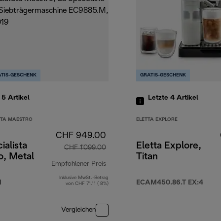
TIS-GESCHENK
GRATIS-GESCHENK
e 5
Artikel
Letzte 4
Artikel
STA MAESTRO
ELETTA EXPLORE
CHF 949.00
ialista
Eletta Explore,
CHF 1'099.00
o, Metal
Titan
Empfohlener Preis
Inklusive MwSt.-Betrag
1'299.00
Originalpreis CHF 1'099.00
M
ECAM450.86.T EX:4
von CHF 71.11 ( 8%)
Vergleichen