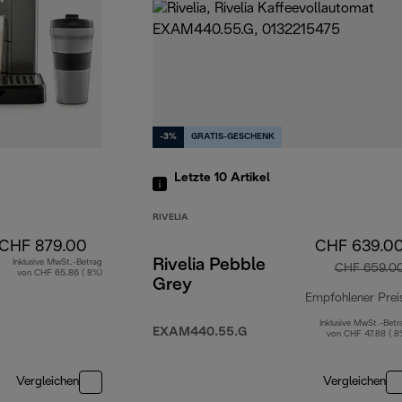
-3%
GRATIS-GESCHENK
Letzte 10
Artikel
RIVELIA
CHF 879.00
CHF 639.0
Rivelia Pebble
Inklusive MwSt.-Betrag
CHF 659.0
von CHF 65.86 ( 8%)
Grey
Empfohlener Prei
Inklusive MwSt.-Betr
EXAM440.55.G
von CHF 47.88 ( 8
Vergleichen
Vergleichen