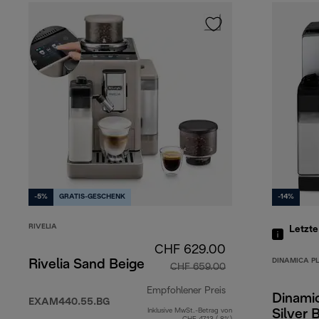
-5%
GRATIS-GESCHENK
-14%
RIVELIA
Letzte
CHF 629.00
DINAMICA P
Rivelia Sand Beige
CHF 659.00
Empfohlener Preis
Dinamic
EXAM440.55.BG
Inklusive MwSt.-Betrag von
Silver 
Originalpreis CHF