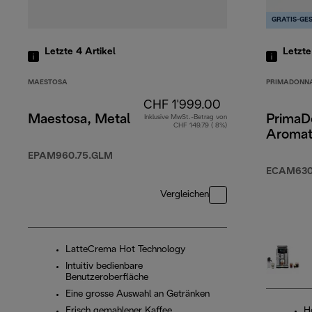
GRATIS-GE
Letzte 4
Artikel
Letzt
MAESTOSA
PRIMADONN
CHF 1'999.00
Maestosa, Metal
PrimaD
Inklusive MwSt.-Betrag von
CHF 149.79 ( 8%)
Aromat
EPAM960.75.GLM
ECAM630
Vergleichen
LatteCrema Hot Technology
Intuitiv bedienbare
Benutzeroberfläche
Eine grosse Auswahl an Getränken
Frisch gemahlener Kaffee
H