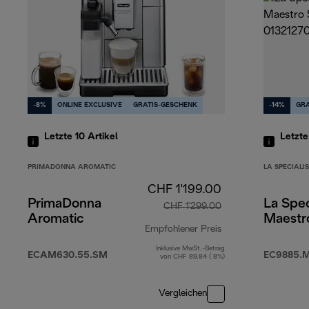
-8%
ONLINE EXCLUSIVE
GRATIS-GESCHENK
-14%
GRA
Letzte 10
Artikel
Letzt
PRIMADONNA AROMATIC
LA SPECIALI
CHF 1'199.00
PrimaDonna
La Spec
CHF 1'299.00
Aromatic
Maestr
Empfohlener Preis
Inklusive MwSt.-Betrag
Originalpreis CHF 
ECAM630.55.SM
EC9885.
von CHF 89.84 ( 8%)
Vergleichen