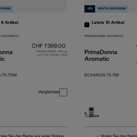
SCHENK
-4%
GRATIS-GESCHENK
e 6
Artikel
Letzte 10
Artikel
A AROMATIC
PRIMADONNA AROMATIC
CHF 1'399.00
onna
PrimaDonna
Inklusive MwSt.-Betrag
von CHF 104.83 ( 8%)
ic
Aromatic
.75.TSM
ECAM630.75.TM
Vergleichen
olen Sie das Beste aus jeder Bohne
Holen Sie das Best