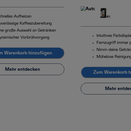
chnelles Aufheizen
uverlässige Kaffeezubereitung
ine große Auswahl an Getränken
Intuitives Farbdispl
ynamischer Vorbrühvorgang
Fernzugriff immer 
Nimm deine Geträn
m Warenkorb hinzufügen
Mühelose Reinigun
Mehr entdecken
Zum Warenkorb h
Mehr entde