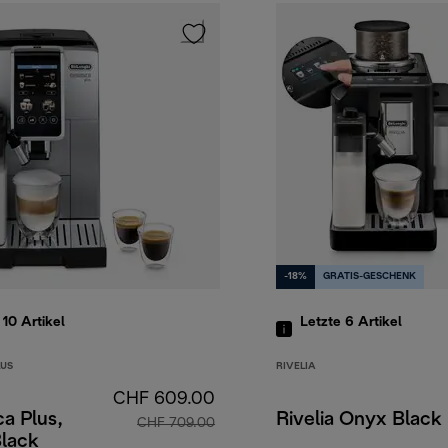
-18%
GRATIS-GESCHENK
 10
Artikel
Letzte 6
Artikel
LUS
RIVELIA
CHF 609.00
a Plus,
Rivelia Onyx Black
CHF 709.00
Black
 659.00