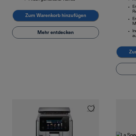
E
R
Zum Warenkorb hinzufügen
E
M
In
Mehr entdecken
a
Zu