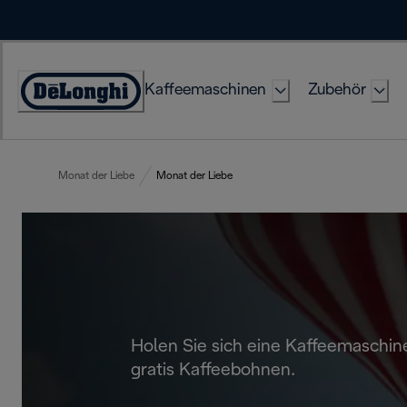
Skip
to
Content
Kaffeemaschinen
Zubehör
Erklärung
zur
Zugänglichkeit
Monat der Liebe
Monat der Liebe
Holen Sie sich eine Kaffeemaschine
gratis Kaffeebohnen.