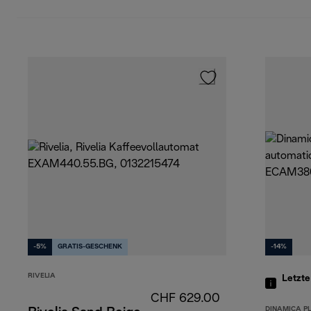
-5%
GRATIS-GESCHENK
-14%
RIVELIA
Letzte
CHF 629.00
DINAMICA P