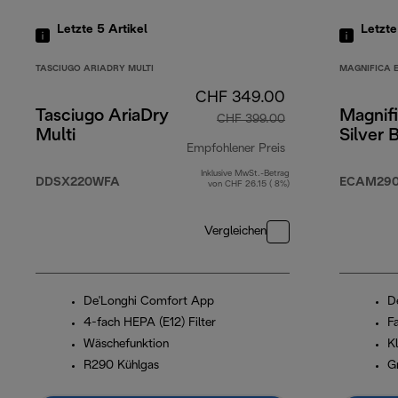
Letzte 5
Artikel
Letzt
TASCIUGO ARIADRY MULTI
MAGNIFICA 
CHF 349.00
Tasciugo AriaDry
Magnifi
CHF 399.00
Multi
Silver 
Empfohlener Preis
Inklusive MwSt.-Betrag
Originalpreis CHF
DDSX220WFA
ECAM290.
von CHF 26.15 ( 8%)
Vergleichen
De'Longhi Comfort App
D
4-fach HEPA (E12) Filter
F
Wäschefunktion
K
R290 Kühlgas
G