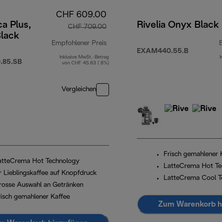
CHF 609.00
a Plus,
Rivelia Onyx Black
CHF 709.00
Black
 659.00
Empfohlener Preis
EXAM440.55.B
Inklusive MwSt.-Betrag
I
Originalpreis CHF 709.00
.85.SB
von CHF 45.63 ( 8%)
Vergleichen
Frisch gemahlener 
atteCrema Hot Technology
LatteCrema Hot Te
hr Lieblingskaffee auf Knopfdruck
LatteCrema Cool T
rosse Auswahl an Getränken
risch gemahlener Kaffee
Zum Warenkorb h