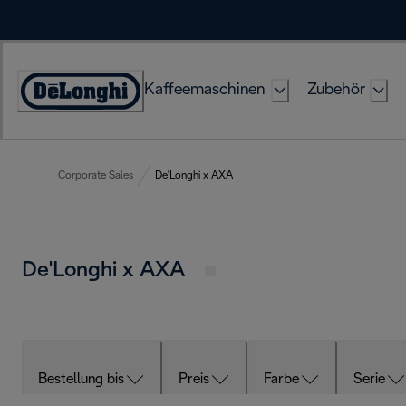
Skip
to
Content
Kaffeemaschinen
Zubehör
Erklärung
zur
Zugänglichkeit
Corporate Sales
De'Longhi x AXA
De'Longhi x AXA
Bestellung bis
Preis
Farbe
Serie