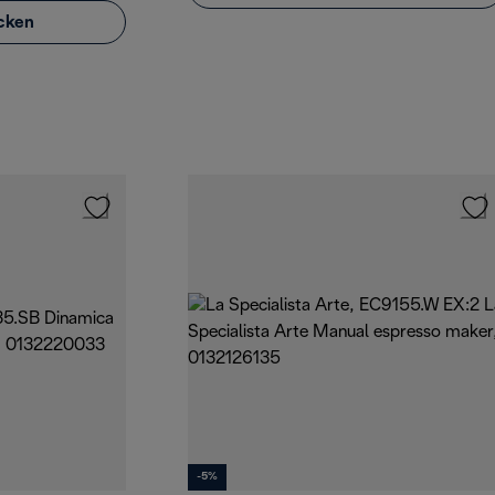
cken
-5%