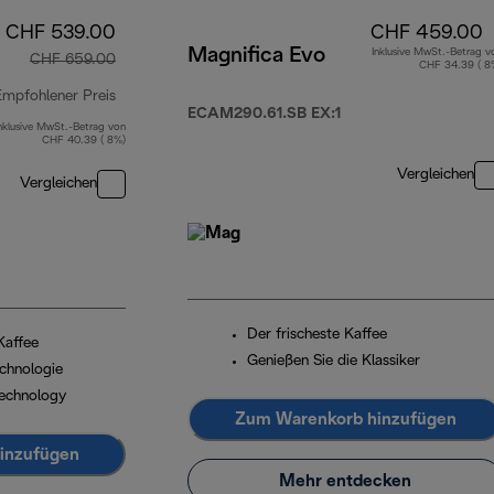
CHF 539.00
CHF 459.00
Magnifica Evo
Inklusive MwSt.-Betrag v
CHF 659.00
CHF 34.39 ( 8
Empfohlener Preis
ECAM290.61.SB EX:1
nklusive MwSt.-Betrag von
Originalpreis CHF 659.00
CHF 40.39 ( 8%)
Vergleichen
Vergleichen
Der frischeste Kaffee
Kaffee
Genießen Sie die Klassiker
chnologie
echnology
Zum Warenkorb hinzufügen
inzufügen
Mehr entdecken