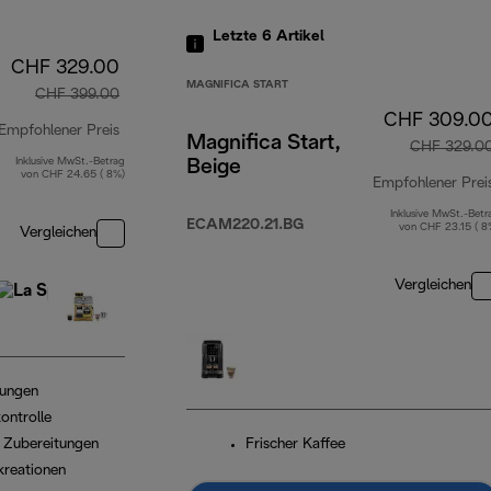
Letzte 6
Artikel
CHF 329.00
MAGNIFICA START
CHF 399.00
CHF 309.0
Empfohlener Preis
Magnifica Start,
CHF 329.0
Inklusive MwSt.-Betrag
Beige
Originalpreis CHF 399.00
von CHF 24.65 ( 8%)
Empfohlener Prei
Inklusive MwSt.-Betr
ECAM220.21.BG
von CHF 23.15 ( 8
Vergleichen
Vergleichen
lungen
ontrolle
e Zubereitungen
Frischer Kaffee
kreationen