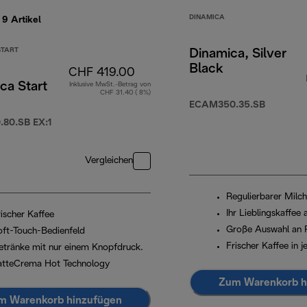
DINAMICA
e 9
Artikel
START
Dinamica, Silver
Black
CHF 419.00
ca Start
Inklusive MwSt.-Betrag von
CHF 31.40 ( 8%)
 539.00
ECAM350.35.SB
80.SB EX:1
Vergleichen
Regulierbarer Milc
Ihr Lieblingskaffee
rischer Kaffee
Große Auswahl an 
oft-Touch-Bedienfeld
Frischer Kaffee in j
etränke mit nur einem Knopfdruck.
atteCrema Hot Technology
Zum Warenkorb h
m Warenkorb hinzufügen