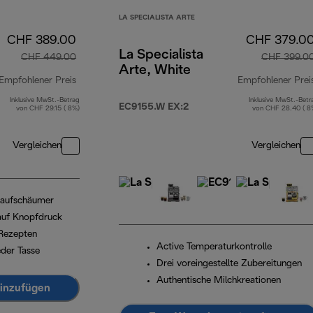
LA SPECIALISTA ARTE
CHF 389.00
CHF 379.0
La Specialista
CHF 449.00
CHF 399.0
Arte, White
Empfohlener Preis
Empfohlener Prei
Inklusive MwSt.-Betrag
Inklusive MwSt.-Betr
Originalpreis CHF 449.00
EC9155.W EX:2
von CHF 29.15 ( 8%)
von CHF 28.40 ( 8
Vergleichen
Vergleichen
haufschäumer
 auf Knopfdruck
Rezepten
Active Temperaturkontrolle
eder Tasse
Drei voreingestellte Zubereitungen
Authentische Milchkreationen
inzufügen