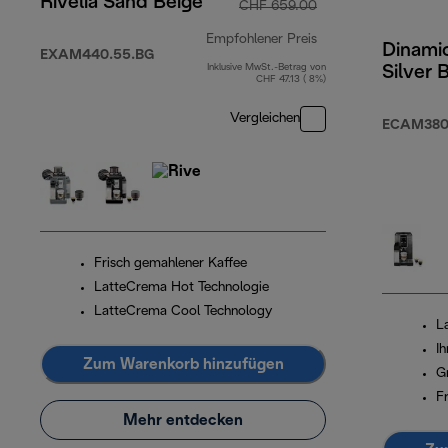
Rivelia Sand Beige
CHF 659.00
Empfohlener Preis
Dinamic
EXAM440.55.BG
Inklusive MwSt.-Betrag von
Silver 
Originalpreis CHF
CHF 47.13 ( 8%)
Vergleichen
ECAM380
Frisch gemahlener Kaffee
LatteCrema Hot Technologie
LatteCrema Cool Technology
L
I
Zum Warenkorb hinzufügen
G
F
Mehr entdecken