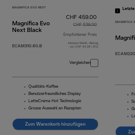
MAGNIFICA EVO NEXT
Letzt
CHF 459.00
MAGNIFICA 
Magnifica Evo
CHF 539.00
Next Black
Empfohlener Preis
Magnifi
Inklusive MwSt.-Betrag
Originalpreis CHF
ECAM310.60.B
von CHF 34.39 ( 8%)
ECAM220.
Vergleichen
Qualitäts-Kaffee
Benutzerfreundliches Display
F
LatteCrema Hot Technologie
S
Grosse Auswahl an Rezepten
G
L
Zum Warenkorb hinzufügen
Zu