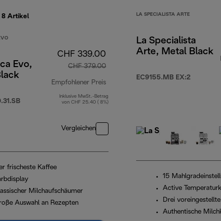
LA SPECIALISTA ARTE
e 8
Artikel
EVO
La Specialista
Arte, Metal Black
CHF 339.00
ca Evo,
CHF 379.00
Black
EC9155.MB EX:2
Empfohlener Preis
Inklusive MwSt.-Betrag
 399.00
Originalpreis CHF 379.00
31.SB
von CHF 25.40 ( 8%)
Vergleichen
er frischeste Kaffee
15 Mahlgradeinstel
arbdisplay
Active Temperaturk
lassischer Milchaufschäumer
Drei voreingestellt
roße Auswahl an Rezepten
Authentische Milch