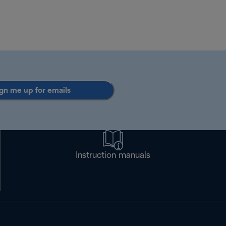
gn me up for emails
Instruction manuals