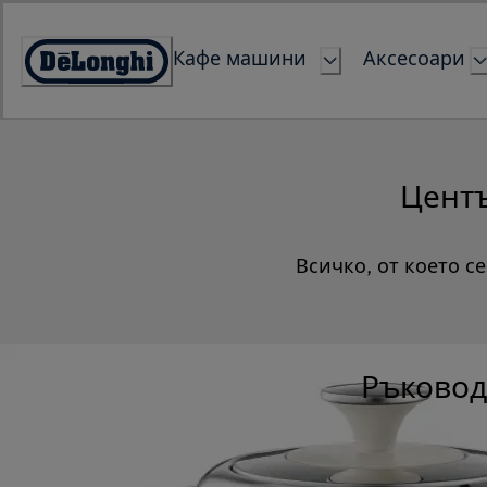
Skip
to
Кафе машини
Аксесоари
Content
Accessibility
Statement
Центъ
Всичко, от което с
Ръковод