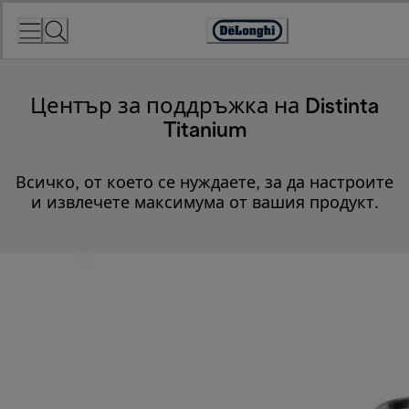
Skip
to
Accessibility
Content
Statement
Център за поддръжка на Distinta
Titanium
Всичко, от което се нуждаете, за да настроите
и извлечете максимума от вашия продукт.