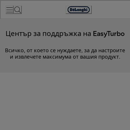
Skip
to
Accessibility
Content
Statement
Център за поддръжка на EasyTurbo
Всичко, от което се нуждаете, за да настроите
и извлечете максимума от вашия продукт.