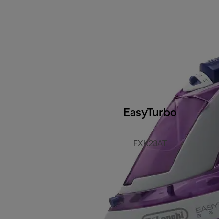
EasyTurbo
FXK23AT