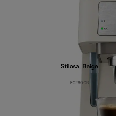
Stilosa, Beige
EC260.CR