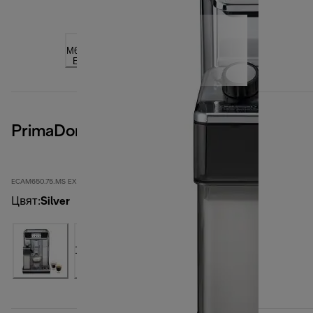
PrimaDonna Elite
ECAM650.75.MS EX:1
Цвят
:
Silver