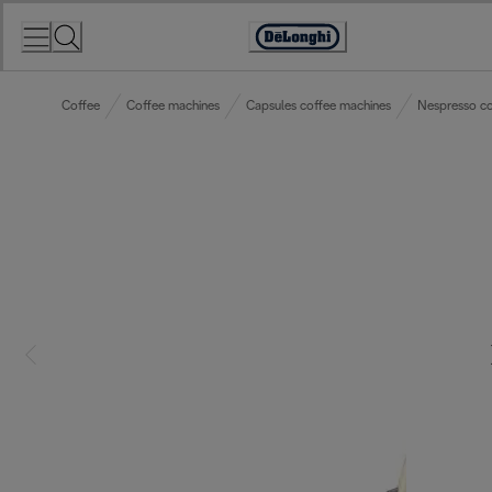
Skip
to
Accessibility
Content
Statement
Coffee
Coffee machines
Capsules coffee machines
Nespresso co