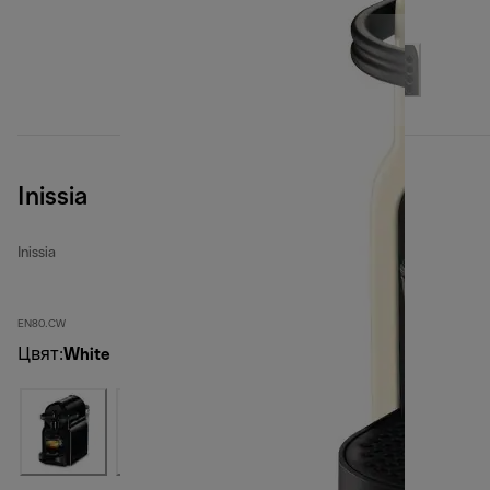
Inissia
Inissia
EN80.CW
Цвят
:
White