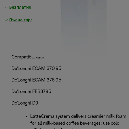
Безплатно връщане
Пълна гаранция от производителя
Compatible with:
De'Longhi ECAM 370.95
De'Longhi ECAM 376.95
De'Longhi FEB3795
De'Longhi D9
LatteCrema system delivers creamier milk foam
for all milk-based coffee beverages; use cold