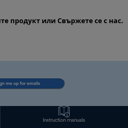
ите продукт или
Свържете се с нас
.
gn me up for emails
Instruction manuals