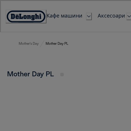
Skip
to
Кафе машини
Аксесоари
Content
Accessibility
Statement
Mother's Day
Mother Day PL
Mother Day PL