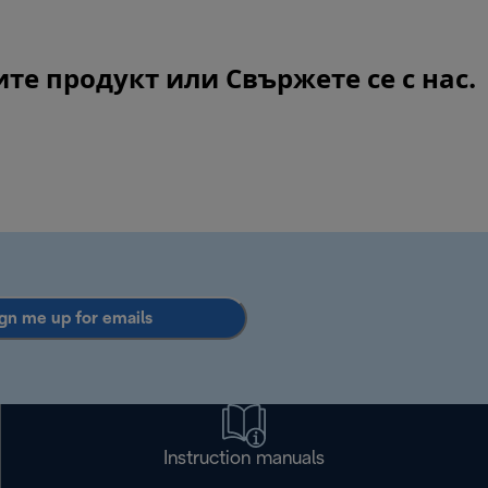
сите продукт или
Свържете се с нас
.
gn me up for emails
Instruction manuals