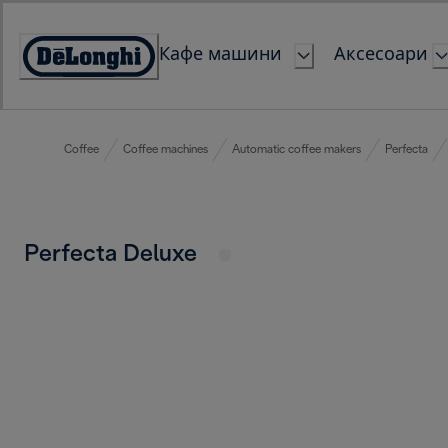
Skip
to
Кафе машини
Аксесоари
Content
Accessibility
Statement
Coffee
Coffee machines
Automatic coffee makers
Perfecta
Perfecta Deluxe