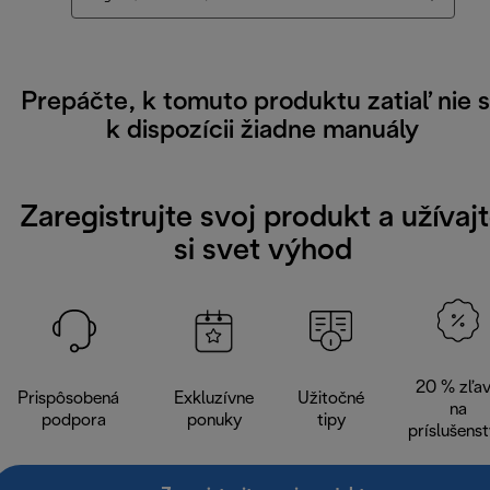
Prepáčte, k tomuto produktu zatiaľ nie 
k dispozícii žiadne manuály
Zaregistrujte svoj produkt a užívaj
si svet výhod
20 % zľa
Prispôsobená
Exkluzívne
Užitočné
na
podpora
ponuky
tipy
príslušens