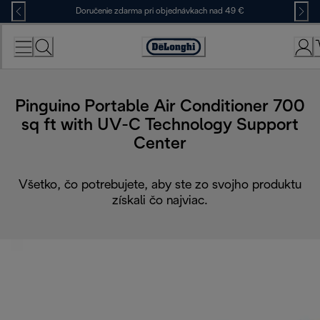
Skip
Doručenie zdarma pri objednávkach nad 49 €
to
Content
Accessibility
Statement
Pinguino Portable Air Conditioner 700
sq ft with UV-C Technology Support
Center
Všetko, čo potrebujete, aby ste zo svojho produktu
získali čo najviac.