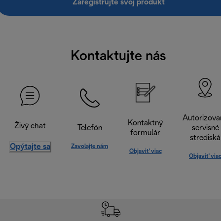
Zaregistrujte svoj produkt
Kontaktujte nás
Autorizova
Kontaktný
Živý chat
Telefón
servisné
formulár
strediská
Opýtajte sa
Zavolajte nám
Objaviť viac
Objaviť via