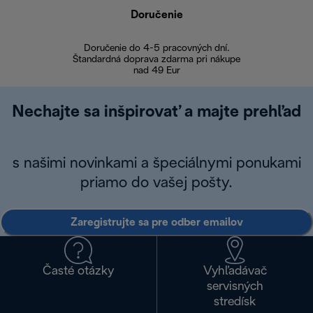
Doručenie
Vr
Doručenie do 4-5 pracovných dní.
Bezproblémové
Štandardná doprava zdarma pri nákupe
nad 49 Eur
Nechajte sa inšpirovať a majte prehľad
s našimi novinkami a špeciálnymi ponukami
priamo do vašej pošty.
Zaregistrujte sa pre odber emailov
Časté otázky
Vyhľadávač
servisných
stredísk