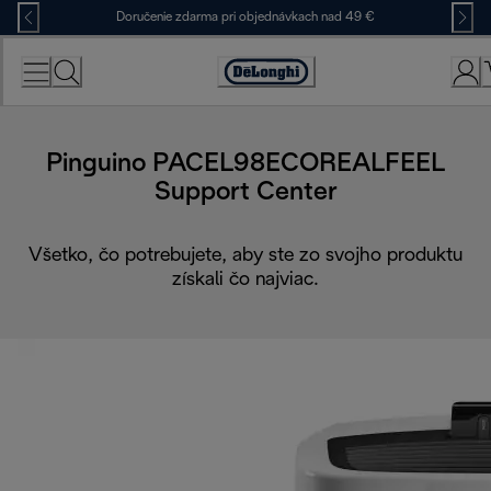
Skip
Doručenie zdarma pri objednávkach nad 49 €
to
Content
Accessibility
Statement
Pinguino PACEL98ECOREALFEEL
Support Center
Všetko, čo potrebujete, aby ste zo svojho produktu
získali čo najviac.