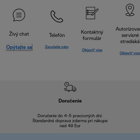
Autorizova
Kontaktný
Živý chat
Telefón
servisné
formulár
strediská
Opýtajte sa
Zavolajte nám
Objaviť viac
Objaviť via
Doručenie
Vr
Doručenie do 4-5 pracovných dní.
Bezproblémové
Štandardná doprava zdarma pri nákupe
nad 49 Eur