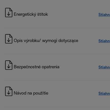
Energetický štítok
Stiah
Opis výrobku/ wymogi dotyczące
Stiah
Bezpečnostné opatrenia
Stiah
Návod na použitie
Stiah