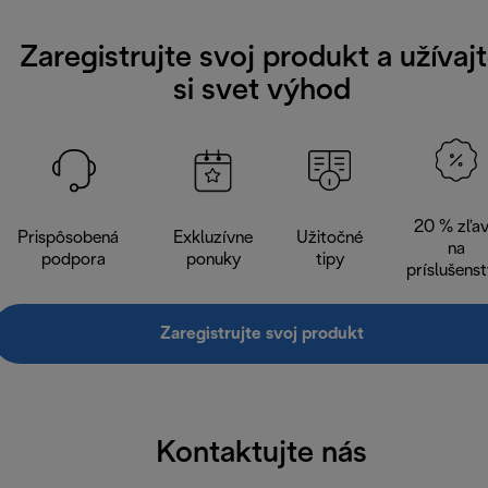
Zaregistrujte svoj produkt a užívaj
si svet výhod
20 % zľa
Prispôsobená
Exkluzívne
Užitočné
na
podpora
ponuky
tipy
príslušens
Zaregistrujte svoj produkt
Kontaktujte nás