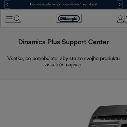
Skip
Doručenie zdarma pri objednávkach nad 49 €
to
Content
Accessibility
Statement
Dinamica Plus Support Center
Všetko, čo potrebujete, aby ste zo svojho produktu
získali čo najviac.