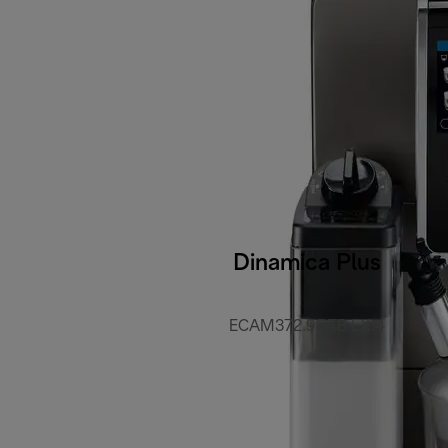
Dinamica Plus
ECAM372.95.TB EX:4