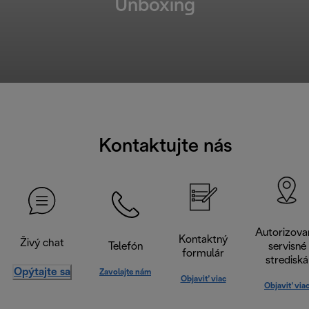
Unboxing
Kontaktujte nás
Autorizova
Kontaktný
Živý chat
Telefón
servisné
formulár
strediská
Opýtajte sa
Zavolajte nám
Objaviť viac
Objaviť via