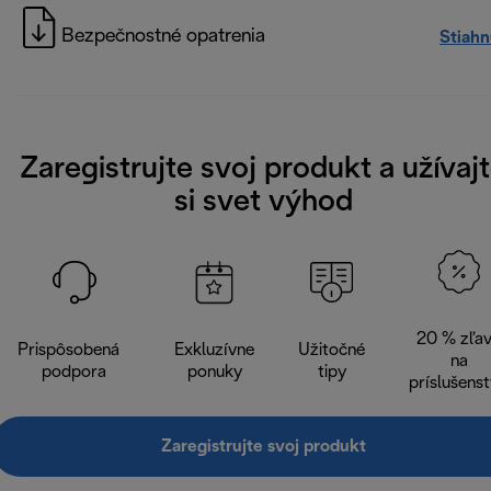
Bezpečnostné opatrenia
Stiah
Zaregistrujte svoj produkt a užívaj
si svet výhod
20 % zľa
Prispôsobená
Exkluzívne
Užitočné
na
podpora
ponuky
tipy
príslušens
Zaregistrujte svoj produkt