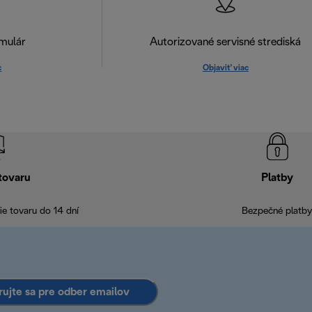
mulár
Autorizované servisné strediská
c
Objaviť viac
tovaru
Platby
e tovaru do 14 dní
Bezpečné platby
rujte sa pre odber emailov