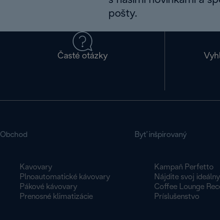
s našimi novinkami a š
pošty.
Časté otázky
Vyh
Obchod
Byť inšpirovaný
Kavovary
Kampaň Perfetto
Plnoautomatické kávovary
Nájdite svoj ideáln
Pákové kávovary
Coffee Lounge Rec
Prenosné klimatizácie
Príslušenstvo