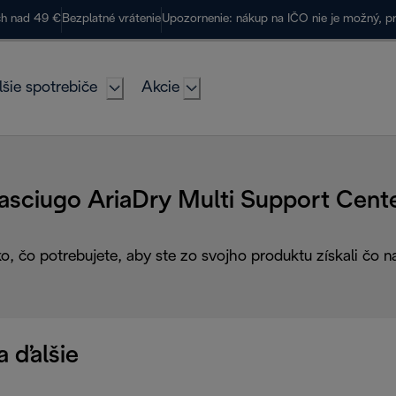
ch nad 49 €
Bezplatné vrátenie
Upozornenie: nákup na IČO nie je možný, p
lšie spotrebiče
Akcie
asciugo AriaDry Multi Support Cent
o, čo potrebujete, aby ste zo svojho produktu získali čo na
 ďalšie