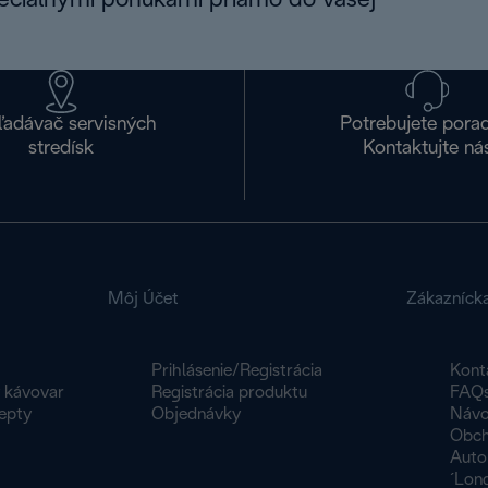
peciálnymi ponukami priamo do vašej
ľadávač servisných
Potrebujete pora
stredísk
Kontaktujte ná
Môj Účet
Zákazníck
Prihlásenie/Registrácia
Kont
y kávovar
Registrácia produktu
FAQ
epty
Objednávky
Návo
Obch
Auto
´Lon