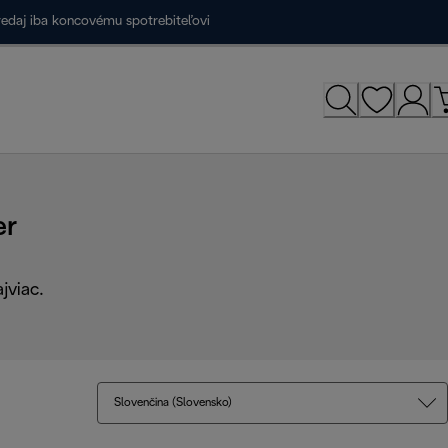
redaj iba koncovému spotrebiteľovi
er
jviac.
Slovenčina (Slovensko)