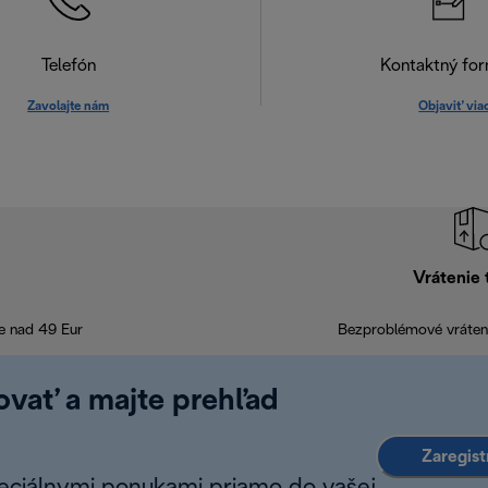
Telefón
Kontaktný for
Zavolajte nám
Objaviť via
Vrátenie 
e nad 49 Eur
Bezproblémové vráteni
rovať a majte prehľad
Zaregist