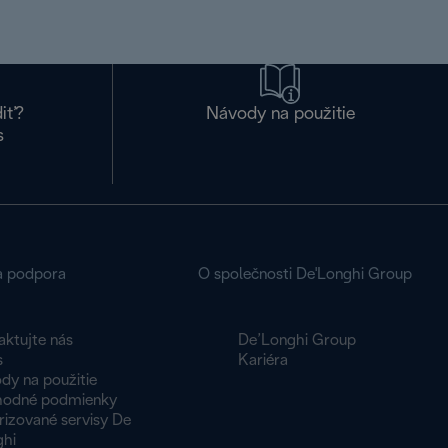
diť?
Návody na použitie
s
a podpora
O společnosti De'Longhi Group
aktujte nás
De’Longhi Group
s
Kariéra
dy na použitie
odné podmienky
rizované servisy De
ghi