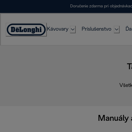
Skip
Doručenie zdarma pri objednávka
to
Content
Kávovary
Príslušenstvo
Ďa
Accessibility
Statement
T
Všetk
Manuály a