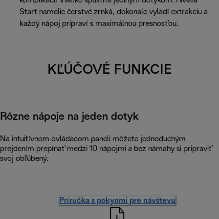
komplikácií Všetko spustíte jediným dotykom. Rivelia
Start namelie čerstvé zrnká, dokonale vyladí extrakciu a
každý nápoj pripraví s maximálnou presnosťou.
KĽÚČOVÉ FUNKCIE
Rôzne nápoje na jeden dotyk
Na intuitívnom ovládacom paneli môžete jednoduchým
prejdením prepínať medzi 10 nápojmi a bez námahy si pripraviť
svoj obľúbený.
Príručka s pokynmi pre návštevu