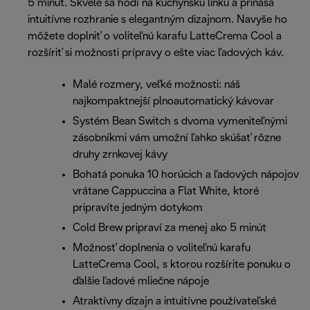
5 minút. Skvele sa hodí na kuchynskú linku a prináša
intuitívne rozhranie s elegantným dizajnom. Navyše ho
môžete doplniť o voliteľnú karafu LatteCrema Cool a
rozšíriť si možnosti prípravy o ešte viac ľadových káv.
Malé rozmery, veľké možnosti: náš
najkompaktnejší plnoautomatický kávovar
Systém Bean Switch s dvoma vymeniteľnými
zásobníkmi vám umožní ľahko skúšať rôzne
druhy zrnkovej kávy
Bohatá ponuka 10 horúcich a ľadových nápojov
vrátane Cappuccina a Flat White, ktoré
pripravíte jedným dotykom
Cold Brew pripraví za menej ako 5 minút
Možnosť doplnenia o voliteľnú karafu
LatteCrema Cool, s ktorou rozšírite ponuku o
ďalšie ľadové mliečne nápoje
Atraktívny dizajn a intuitívne používateľské