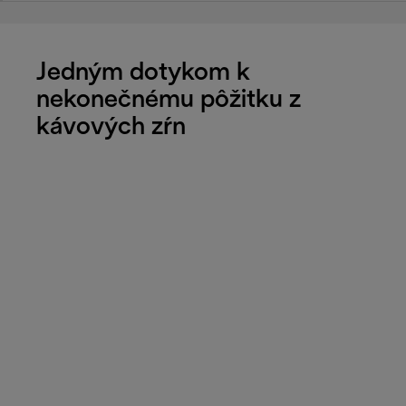
Jedným dotykom k
nekonečnému pôžitku z
kávových zŕn