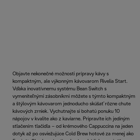
Objavte nekonečné možnosti prípravy kávy s
kompaktným, ale výkonným kávovarom Rivelia Start.
Vďaka inovatívnemu systému Bean Switch s
vymeniteľnými zásobníkmi môžete s týmto kompaktným
a štýlovým kávovarom jednoducho skúšať rôzne chute
kávových zrniek. Vychutnajte si bohatú ponuku 10
nápojov v kvalite ako z kaviarne. Pripravíte ich jediným
stlačením tlačidla – od krémového Cappuccina na jeden
dotyk až po osviežujúce Cold Brew hotové za menej ako