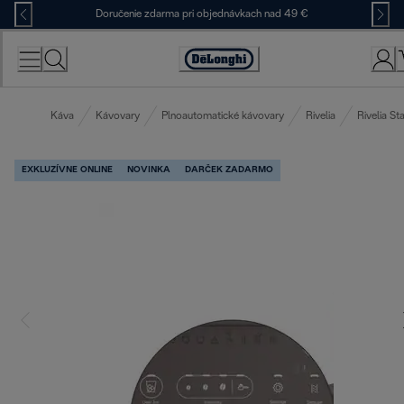
Skip
Doručenie zdarma pri objednávkach nad 49 €
to
Content
Accessibility
Statement
Káva
Kávovary
Plnoautomatické kávovary
Rivelia
Rivelia Sta
EXKLUZÍVNE ONLINE
NOVINKA
DARČEK ZADARMO