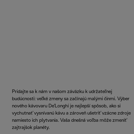
Pridajte sa k nám v našom záväzku k udržateľnej
budúcnosti: veľké zmeny sa začínajú malými činmi. Výber
nového kávovaru De'Longhi je najlepší spôsob, ako si
vychutnať vysnívanú kávu a zároveň ušetriť vzácne zdroje
namiesto ich plytvania. Vaša dnešná voľba môže zmeniť
zajtrajšok planéty.