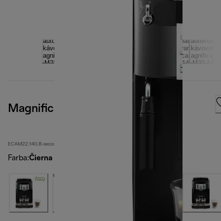
Magnifica S
ECAM22.140.B-second
Farba
:
Čierna