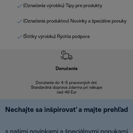
(Označenia výrobku) Tipy pre produkty
(Označenia produktov) Novinky a špeciálne ponuky
(Štítky výrobku) Rýchla podpora
Doručenie
Vr
Doručenie do 4-5 pracovných dní.
Bezproblémové
Štandardná doprava zdarma pri nákupe
nad 49 Eur
Nechajte sa inšpirovať a majte prehľad
s našimi novinkami a špeciálnymi ponukami