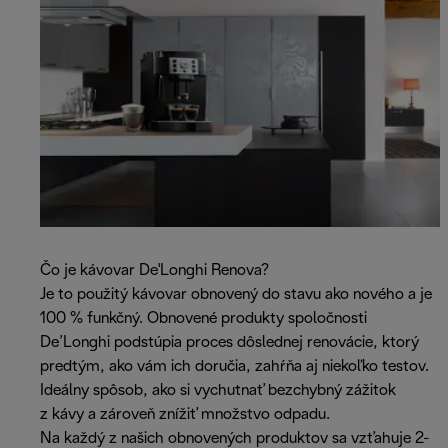
Čo je kávovar De'Longhi Renova?
Je to použitý kávovar obnovený do stavu ako nového a je
100 % funkčný. Obnovené produkty spoločnosti
De’Longhi podstúpia proces dôslednej renovácie, ktorý
predtým, ako vám ich doručia, zahŕňa aj niekoľko testov.
Ideálny spôsob, ako si vychutnať bezchybný zážitok
z kávy a zároveň znížiť množstvo odpadu.
Na každý z našich obnovených produktov sa vzťahuje 2-