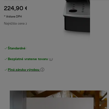
224,90 €
pôvodná cena 399,90 €
399,90 €
(-44 %)
* Vrátane DPH
Najnižšia cena za posledných 30 dní
224,90 €
Štandardné bezplatné doručenie
nad 49 €
Bezplatné vrátenie tovaru
Plná záruka výrobcu