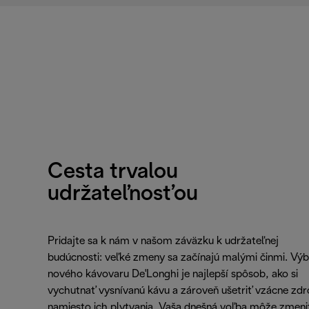
Cesta trvalou
udržateľnosťou
Pridajte sa k nám v našom záväzku k udržateľnej
budúcnosti: veľké zmeny sa začínajú malými činmi. Výb
nového kávovaru De'Longhi je najlepší spôsob, ako si
vychutnať vysnívanú kávu a zároveň ušetriť vzácne zdr
namiesto ich plytvania. Vaša dnešná voľba môže zmeni