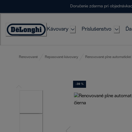
Skip
Doručenie zdarma pri objednávka
to
Content
Kávovary
Príslušenstvo
Ďa
Accessibility
Statement
Renovované
Repasované kávovary
Renovované plne automatické
-39 %