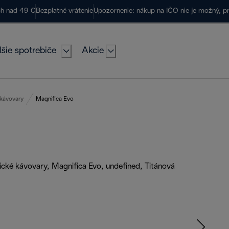
ch nad 49 €
Bezplatné vrátenie
Upozornenie: nákup na IČO nie je možný, p
lšie spotrebiče
Akcie
 kávovary
Magnifica Evo