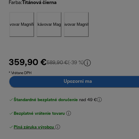
Farba
:
Titánová čierna
359,90 €
pôvodná cena 589,90 €
589,90 €
(-39 %)
* Vrátane DPH
Upozorni ma
Štandardné bezplatné doručenie
nad 49 €
Bezplatné vrátenie tovaru
Plná záruka výrobcu