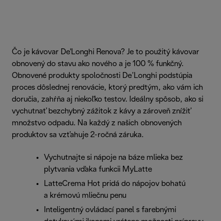
Čo je kávovar De'Longhi Renova? Je to použitý kávovar
obnovený do stavu ako nového a je 100 % funkčný.
Obnovené produkty spoločnosti De’Longhi podstúpia
proces dôslednej renovácie, ktorý predtým, ako vám ich
doručia, zahŕňa aj niekoľko testov. Ideálny spôsob, ako si
vychutnať bezchybný zážitok z kávy a zároveň znížiť
množstvo odpadu. Na každý z našich obnovených
produktov sa vzťahuje 2-ročná záruka.
Vychutnajte si nápoje na báze mlieka bez
plytvania vďaka funkcii MyLatte
LatteCrema Hot pridá do nápojov bohatú
a krémovú mliečnu penu
Inteligentný ovládací panel s farebnými