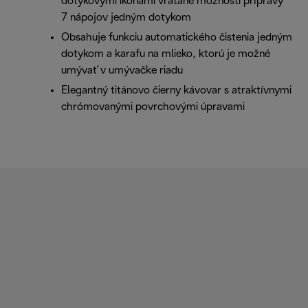
dotykovými ikonami vrátane možnosti prípravy
7 nápojov jedným dotykom
Obsahuje funkciu automatického čistenia jedným
dotykom a karafu na mlieko, ktorú je možné
umývať v umývačke riadu
Elegantný titánovo čierny kávovar s atraktívnymi
chrómovanými povrchovými úpravami