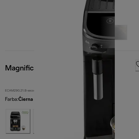
Magnifica Evo
ECAM290.21.B-second
Farba
:
Čierna