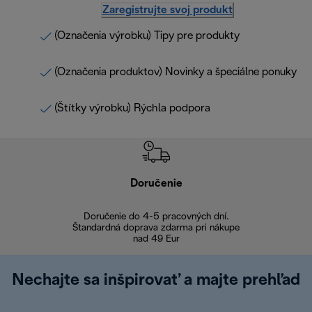
Zaregistrujte svoj produkt
(Označenia výrobku) Tipy pre produkty
(Označenia produktov) Novinky a špeciálne ponuky
(Štítky výrobku) Rýchla podpora
Doručenie
Vr
Doručenie do 4-5 pracovných dní.
Bezproblémové
Štandardná doprava zdarma pri nákupe
nad 49 Eur
Nechajte sa inšpirovať a majte prehľad