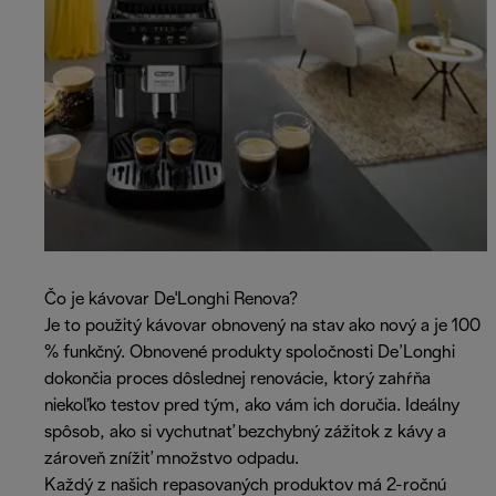
Čo je kávovar De'Longhi Renova?
Je to použitý kávovar obnovený na stav ako nový a je 100
% funkčný. Obnovené produkty spoločnosti De’Longhi
dokončia proces dôslednej renovácie, ktorý zahŕňa
niekoľko testov pred tým, ako vám ich doručia. Ideálny
spôsob, ako si vychutnať bezchybný zážitok z kávy a
zároveň znížiť množstvo odpadu.
Každý z našich repasovaných produktov má 2-ročnú