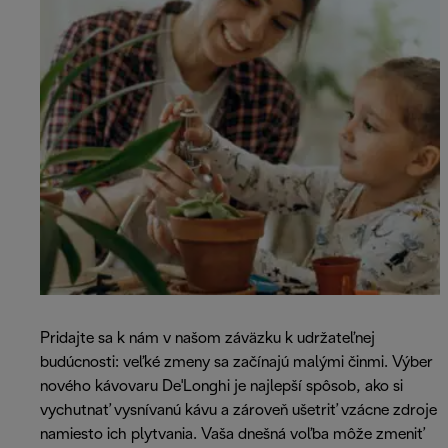
Pridajte sa k nám v našom záväzku k udržateľnej
budúcnosti: veľké zmeny sa začínajú malými činmi. Výber
nového kávovaru De'Longhi je najlepší spôsob, ako si
vychutnať vysnívanú kávu a zároveň ušetriť vzácne zdroje
namiesto ich plytvania. Vaša dnešná voľba môže zmeniť