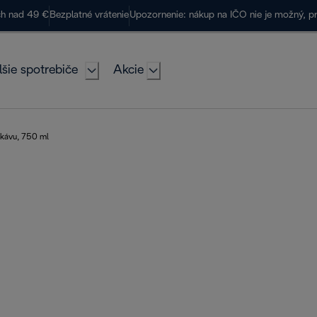
ch nad 49 €
Bezplatné vrátenie
Upozornenie: nákup na IČO nie je možný, p
lšie spotrebiče
Akcie
 kávu, 750 ml