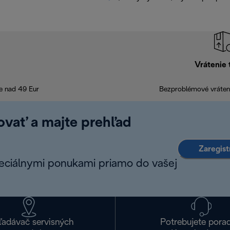
Vrátenie 
e nad 49 Eur
Bezproblémové vráteni
rovať a majte prehľad
Zaregist
peciálnymi ponukami priamo do vašej
ľadávač servisných
Potrebujete pora