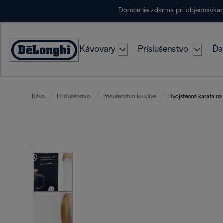
Skip
Doručenie zdarma pri objednávka
to
Content
Kávovary
Príslušenstvo
Ďa
Accessibility
Statement
Káva
Príslušenstvo
Príslušenstvo ku káve
Dvojstenná karafa na