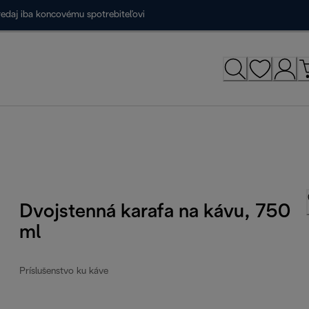
redaj iba koncovému spotrebiteľovi
Dvojstenná karafa na kávu, 750
ml
Príslušenstvo ku káve