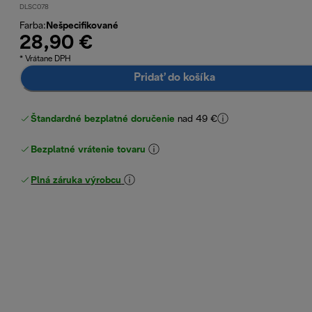
DLSC078
Farba
:
Nešpecifikované
28,90 €
* Vrátane DPH
Pridať do košíka
Štandardné bezplatné doručenie
nad 49 €
Bezplatné vrátenie tovaru
Plná záruka výrobcu