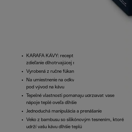
KARAFA KÁVY: recept na báze espressa na
zdieľanie dlhotrvajúcej radosti z pitia kávy
Vyrobená z ručne fúkaného borosilikátového skla
Na umiestnenie na odkvapkávaciu tácku prístroja
pod vývod na kávu
Tepelné vlastnosti pomáhajú udržiavať vaše
nápoje teplé oveľa dlhšie
Jednoduchá manipulácia a prenášanie
Veko z bambusu so silikónovým tesnením, ktoré
udrží vašu kávu dlhšie teplú