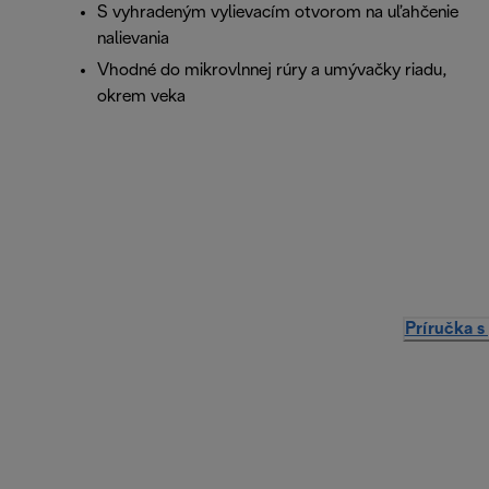
S vyhradeným vylievacím otvorom na uľahčenie
nalievania
Vhodné do mikrovlnnej rúry a umývačky riadu,
okrem veka
Príručka s