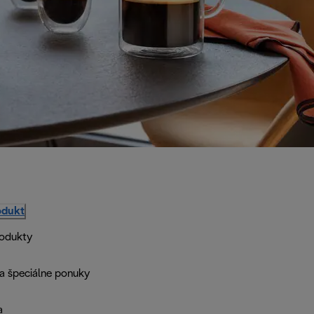
odukt
rodukty
a špeciálne ponuky
a