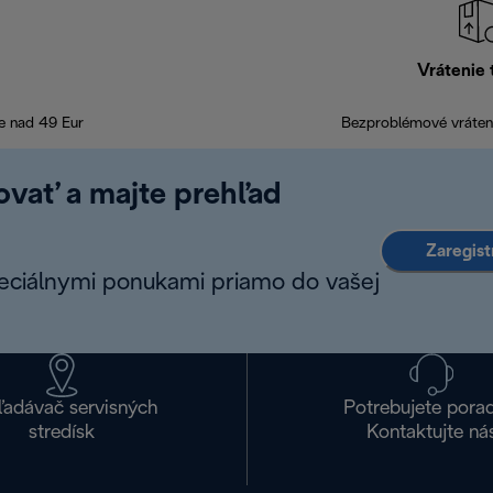
Vrátenie 
e nad 49 Eur
Bezproblémové vráteni
rovať a majte prehľad
Zaregist
peciálnymi ponukami priamo do vašej
ľadávač servisných
Potrebujete pora
stredísk
Kontaktujte ná