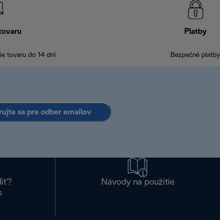
tovaru
Platby
e tovaru do 14 dní
Bezpečné platby
rujte sa pre odber emailov
diť?
Návody na použitie
s