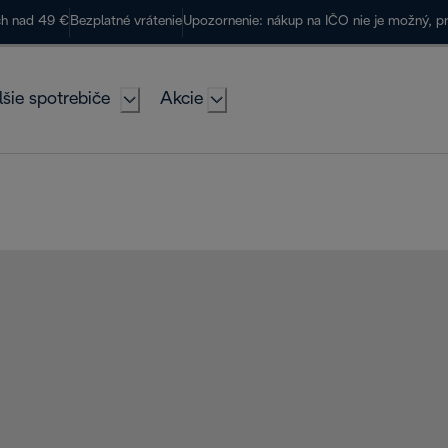
ch nad 49 €
Bezplatné vrátenie
Upozornenie: nákup na IČO nie je možný, p
lšie spotrebiče
Akcie