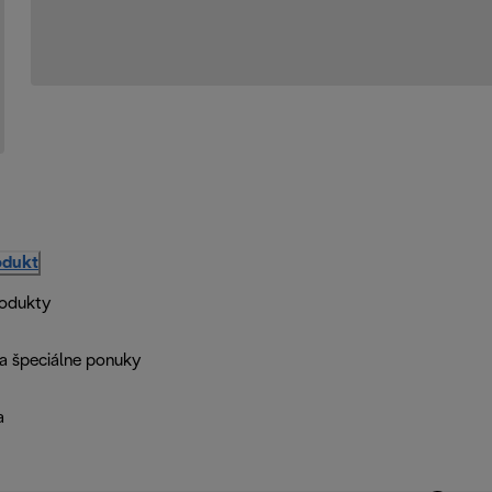
odukt
rodukty
a špeciálne ponuky
a