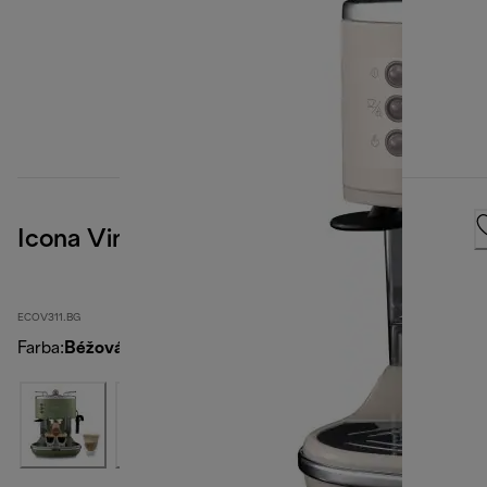
Icona Vintage, Beige
ECOV311.BG
Farba
:
Béžová