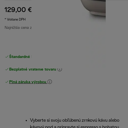
129,00 €
pôvodná cena 159,00 €
159,00 €
(-19 %)
* Vrátane DPH
Najnižšia cena za posledných 30 dní
129,00 €
Štandardné bezplatné doručenie
nad 49 €
Bezplatné vrátenie tovaru
Plná záruka výrobcu
Vyberte si svoju obľúbenú zrnkovú kávu alebo
kávový pod a pripravte si espresso s bohatou