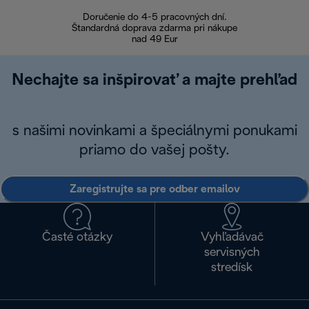
Doručenie do 4-5 pracovných dní.
Bezproblémové
Štandardná doprava zdarma pri nákupe
nad 49 Eur
Nechajte sa inšpirovať a majte prehľad
s našimi novinkami a špeciálnymi ponukami
priamo do vašej pošty.
Zaregistrujte sa pre odber emailov
Časté otázky
Vyhľadávač
servisných
stredísk