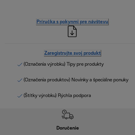
Príručka s pokynmi pre návštevu
Zaregistrujte svoj produkt
(Označenia výrobku) Tipy pre produkty
(Označenia produktov) Novinky a špeciálne ponuky
(Štítky výrobku) Rýchla podpora
Doručenie
Vr