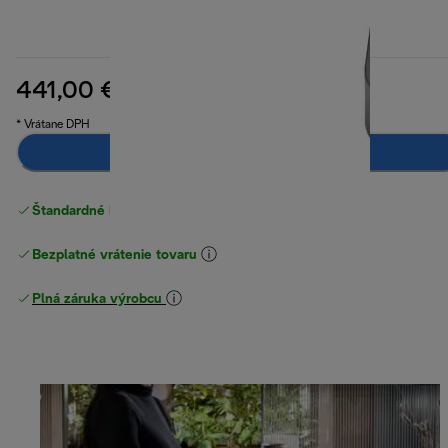
441,00 €
pôvodná cena 549,00 €
549,00 €
(-20 %)
* Vrátane DPH
Upozorni ma
Štandardné bezplatné doručenie
nad 49 €
Bezplatné vrátenie tovaru
Plná záruka výrobcu