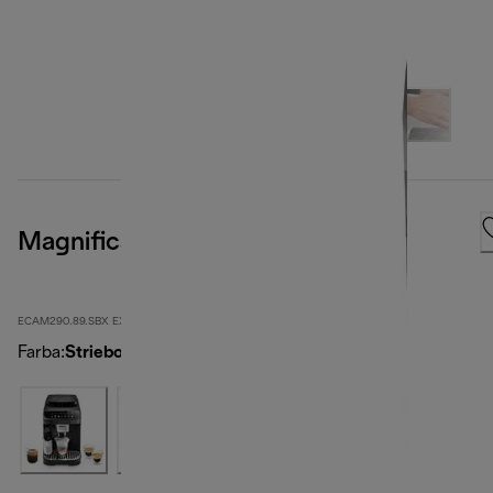
Magnifica Evo
ECAM290.89.SBX EX:1
Farba
:
Strieborná