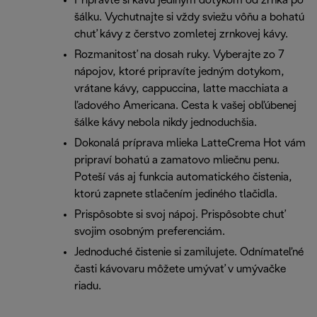
Pripravte si kávu jediným dotykom od zrnka po
šálku. Vychutnajte si vždy sviežu vôňu a bohatú
chuť kávy z čerstvo zomletej zrnkovej kávy.
Rozmanitosť na dosah ruky. Vyberajte zo 7
nápojov, ktoré pripravíte jedným dotykom,
vrátane kávy, cappuccina, latte macchiata a
ľadového Americana. Cesta k vašej obľúbenej
šálke kávy nebola nikdy jednoduchšia.
Dokonalá príprava mlieka LatteCrema Hot vám
pripraví bohatú a zamatovo mliečnu penu.
Poteší vás aj funkcia automatického čistenia,
ktorú zapnete stlačením jediného tlačidla.
Prispôsobte si svoj nápoj. Prispôsobte chuť
svojim osobným preferenciám.
Jednoduché čistenie si zamilujete. Odnímateľné
časti kávovaru môžete umývať v umývačke
riadu.