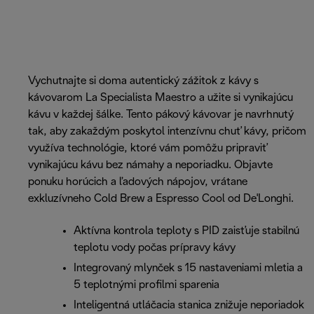
Vychutnajte si doma autentický zážitok z kávy s
kávovarom La Specialista Maestro a užite si vynikajúcu
kávu v každej šálke. Tento pákový kávovar je navrhnutý
tak, aby zakaždým poskytol intenzívnu chuť kávy, pričom
využíva technológie, ktoré vám pomôžu pripraviť
vynikajúcu kávu bez námahy a neporiadku. Objavte
ponuku horúcich a ľadových nápojov, vrátane
exkluzívneho Cold Brew a Espresso Cool od De'Longhi.
Aktívna kontrola teploty s PID zaisťuje stabilnú
teplotu vody počas prípravy kávy
Integrovaný mlynček s 15 nastaveniami mletia a
5 teplotnými profilmi sparenia
Inteligentná utláčacia stanica znižuje neporiadok