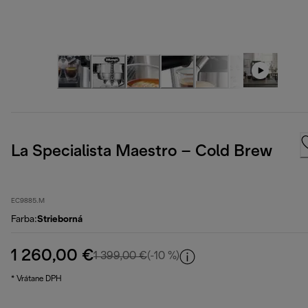
La Specialista Maestro – Cold Brew
EC9885.M
Farba
:
Strieborná
1 260,00 €
pôvodná cena 1 399,00 €
1 399,00 €
(-10 %)
* Vrátane DPH