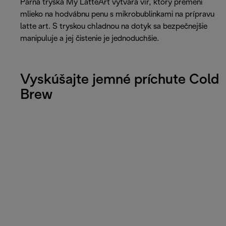
Parná tryska My LatteArt vytvára vír, ktorý premení
mlieko na hodvábnu penu s mikrobublinkami na prípravu
latte art. S tryskou chladnou na dotyk sa bezpečnejšie
manipuluje a jej čistenie je jednoduchšie.
Vyskúšajte jemné príchute Cold
Brew