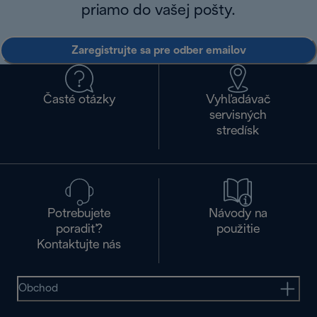
priamo do vašej pošty.
Zaregistrujte sa pre odber emailov
Časté otázky
Vyhľadávač
servisných
stredísk
Potrebujete
Návody na
poradiť?
použitie
Kontaktujte nás
Obchod