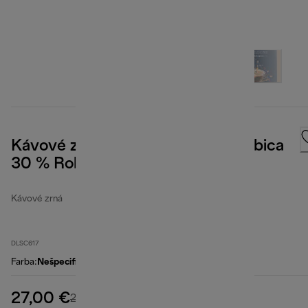
Kávové zrná Selezione, 70 % Arabica
30 % Robusta, 1 kg
Kávové zrná
DLSC617
Farba
:
Nešpecifikované
27,00 €
pôvodná cena 29,00 €
29,00 €
(-7 %)