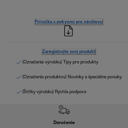
Príručka s pokynmi pre návštevu
Zaregistrujte svoj produkt
(Označenia výrobku) Tipy pre produkty
(Označenia produktov) Novinky a špeciálne ponuky
(Štítky výrobku) Rýchla podpora
Doručenie
Vr