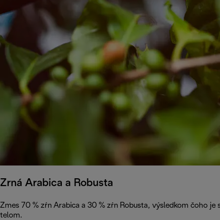
Zrná Arabica a Robusta
Zmes 70 % zŕn Arabica a 30 % zŕn Robusta, výsledkom čoho je so
telom.