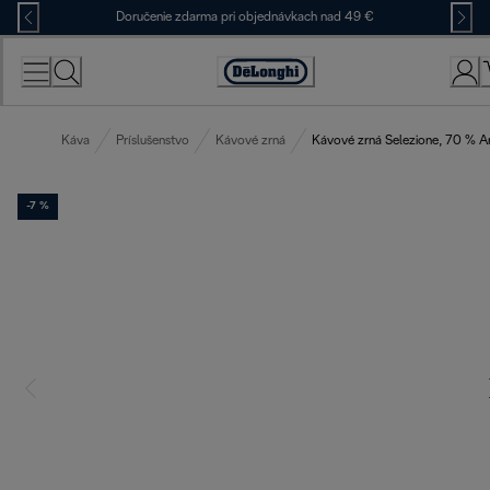
Skip
Doručenie zdarma pri objednávkach nad 49 €
to
Content
Accessibility
Statement
Káva
Príslušenstvo
Kávové zrná
Kávové zrná Selezione, 70 % A
-7 %