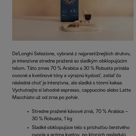
De'Longhi Selezione, vybraná z najprestížnejších druhov,
je intenzívne stredne pražená so sladkým obklopujúcim
telom. Táto zmes 70 % Arabica a 30 % Robusta prináša
ovocné a kvetinové tóny a výraznú kyslosť, zatiaľ čo
následná chuť je intenzívna, ale sladká s tónmi kakaa.
Vychutnajte si lahodné espresso, cappuccino alebo Latte
Macchiato už od zrna po pohár.
Stredne pražené kávové zrná, 70 % Arabica –
30 % Robusta, 1 kg
Sladké obklopujúce telo s príchuťou čerstvého
ovocia a aróma kvetov, po ktorých nasledujú