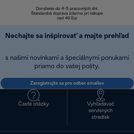
Doručenie do 4-5 pracovných dní.
Bezproblémové
Štandardná doprava zdarma pri nákupe
nad 49 Eur
Nechajte sa inšpirovať a majte prehľad
s našimi novinkami a špeciálnymi ponukami
priamo do vašej pošty.
Zaregistrujte sa pre odber emailov
Časté otázky
Vyhľadávač
servisných
stredísk