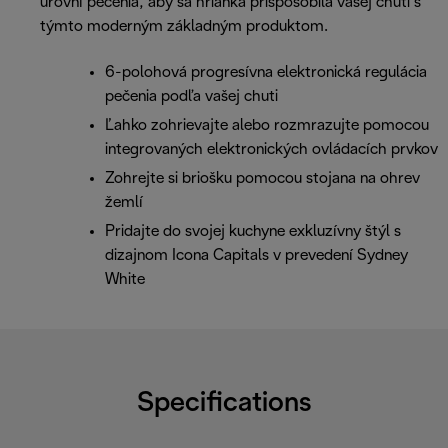
úrovní pečenia, aby sa hrianka prispôsobila vašej chuti s
týmto moderným základným produktom.
6-polohová progresívna elektronická regulácia
pečenia podľa vašej chuti
Ľahko zohrievajte alebo rozmrazujte pomocou
integrovaných elektronických ovládacích prvkov
Zohrejte si briošku pomocou stojana na ohrev
žemlí
Pridajte do svojej kuchyne exkluzívny štýl s
dizajnom Icona Capitals v prevedení Sydney
White
Specifications