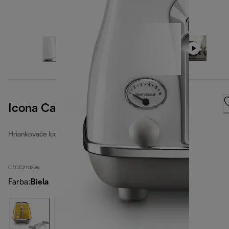
Icona Capitals Sidney White
Hriankovače Icona Capitals
CTOC2103.W
Farba
:
Biela