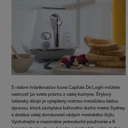
S radom hriankovačov Icona Capitals De´Loghi môžete
cestovať po svete priamo z vašej kuchyne. Štýlový
taliansky dizajn je vylepšený matnou metalickou bielou
úpravou, ktorá zachytáva kultového ducha mesta Sydney
a dodáva vašej domácnosti nádych mestského štýlu.
Vychutnajte si maximálne jednoduché používanie a 6