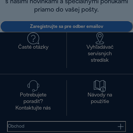
s našimi novinkami a špeciálnymi ponukami
priamo do vašej pošty.
Zaregistrujte sa pre odber emailov
Časté otázky
Vyhľadávač
servisných
stredísk
Potrebujete
Návody na
poradiť?
použitie
Kontaktujte nás
Obchod