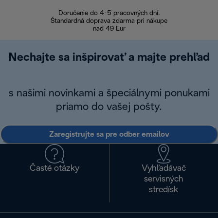
Doručenie do 4-5 pracovných dní.
Bezproblémové
Štandardná doprava zdarma pri nákupe
nad 49 Eur
Nechajte sa inšpirovať a majte prehľad
s našimi novinkami a špeciálnymi ponukami
priamo do vašej pošty.
Zaregistrujte sa pre odber emailov
Časté otázky
Vyhľadávač
servisných
stredísk