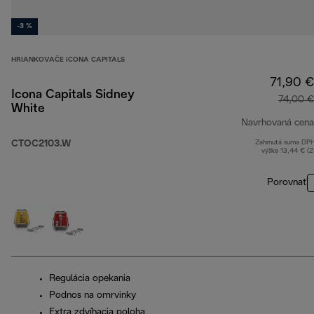
-3 %
HRIANKOVAČE ICONA CAPITALS
71,90 €
Icona Capitals Sidney
74,00 €
White
Navrhovaná cena
CTOC2103.W
Zahrnutá suma DP
výške 13,44 € (
Porovnať
Regulácia opekania
Podnos na omrvinky
Extra zdvíhacia poloha