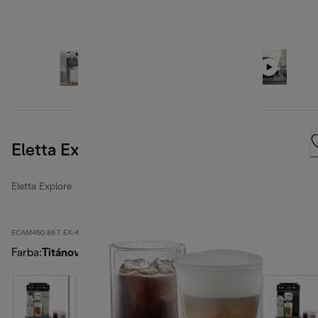
Eletta Explore, titán
Eletta Explore
ECAM450.86.T EX:4
Farba
:
Titánová