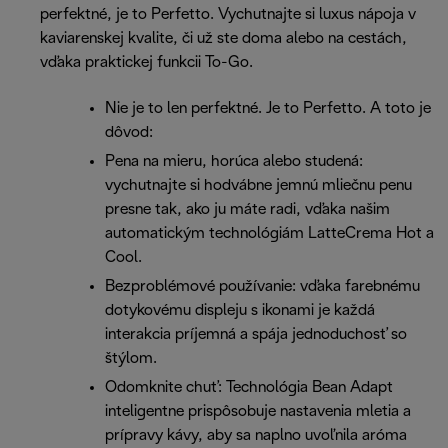
perfektné, je to Perfetto. Vychutnajte si luxus nápoja v
kaviarenskej kvalite, či už ste doma alebo na cestách,
vďaka praktickej funkcii To-Go.
Nie je to len perfektné. Je to Perfetto. A toto je
dôvod:
Pena na mieru, horúca alebo studená:
vychutnajte si hodvábne jemnú mliečnu penu
presne tak, ako ju máte radi, vďaka našim
automatickým technológiám LatteCrema Hot a
Cool.
Bezproblémové používanie: vďaka farebnému
dotykovému displeju s ikonami je každá
interakcia príjemná a spája jednoduchosť so
štýlom.
Odomknite chuť: Technológia Bean Adapt
inteligentne prispôsobuje nastavenia mletia a
prípravy kávy, aby sa naplno uvoľnila aróma