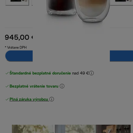
945,00 €
pôvodná cena 1 049,00 €
1 049,00 €
(-10 %)
* Vrátane DPH
Upozorni ma
Štandardné bezplatné doručenie
nad 49 €
Bezplatné vrátenie tovaru
Plná záruka výrobcu