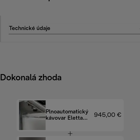
Technické údaje
Dokonalá zhoda
Plnoautomatický
945,00 €
kávovar Eletta
Explore
ECAM450.86.T
EX:4