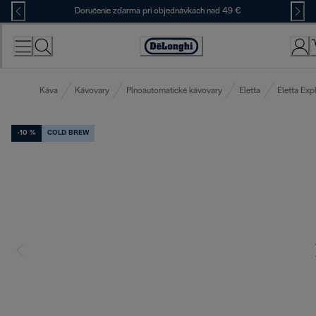
Skip
Doručenie zdarma pri objednávkach nad 49 €
to
Content
Accessibility
Statement
Káva
Kávovary
Plnoautomatické kávovary
Eletta
Eletta Exp
-10 %
COLD BREW