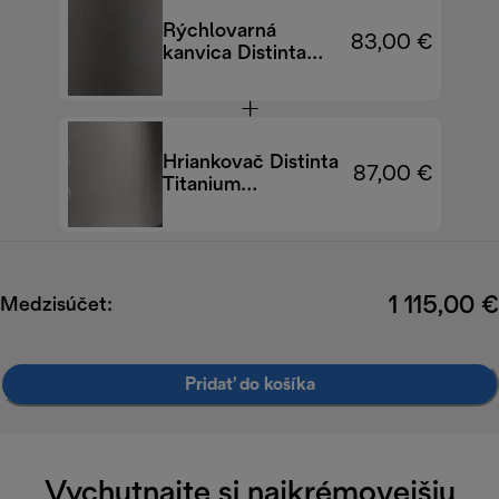
Rýchlovarná
83,00 €
kanvica Distinta
Titanium
KBIN2001.TB
Hriankovač Distinta
87,00 €
Titanium
CTIN2103.TB
1 115,00 €
Medzisúčet:
Pridať do košíka
Vychutnajte si najkrémovejšiu