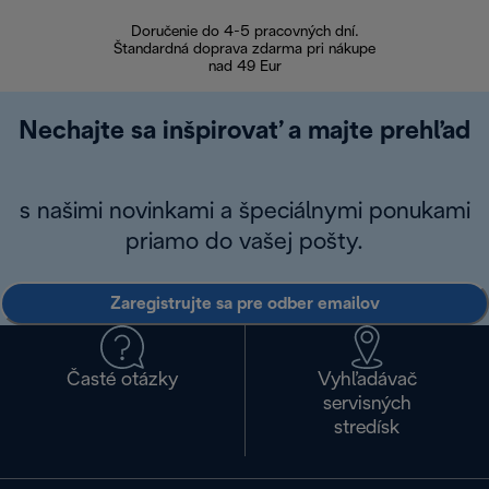
Doručenie do 4-5 pracovných dní.
Bezproblémové
Štandardná doprava zdarma pri nákupe
nad 49 Eur
Nechajte sa inšpirovať a majte prehľad
s našimi novinkami a špeciálnymi ponukami
priamo do vašej pošty.
Zaregistrujte sa pre odber emailov
Časté otázky
Vyhľadávač
servisných
stredísk