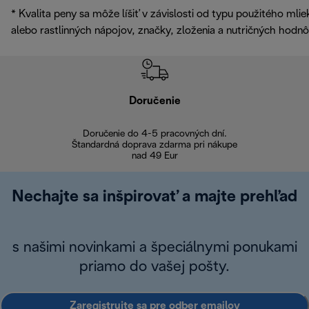
* Kvalita peny sa môže líšiť v závislosti od typu použitého mlie
alebo rastlinných nápojov, značky, zloženia a nutričných hodnô
Doručenie
Vr
Doručenie do 4-5 pracovných dní.
Bezproblémové
Štandardná doprava zdarma pri nákupe
nad 49 Eur
Nechajte sa inšpirovať a majte prehľad
s našimi novinkami a špeciálnymi ponukami
priamo do vašej pošty.
Zaregistrujte sa pre odber emailov