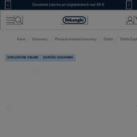
Skip
Doručenie zdarma pri objednávkach nad 49 €
to
Content
Accessibility
Statement
Káva
Kávovary
Plnoautomatické kávovary
Eletta
Eletta Exp
EXKLUZÍVNE ONLINE
DARČEK ZADARMO