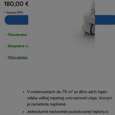
180,00 €
pôvodná cena 200,00 €
200,00 €
(-10 %)
* Vrátane DPH
Upozorni ma
Štandardné bezplatné doručenie
nad 49 €
Bezplatné vrátenie tovaru
Plná záruka výrobcu
V miestnostiach do 75 m³ sa dlho udrží teplo
vďaka veľkej tepelnej zotrvačnosti oleja, ktorým
je zariadenia naplnené.
Jednoduché nastavenie požadovanej teploty a