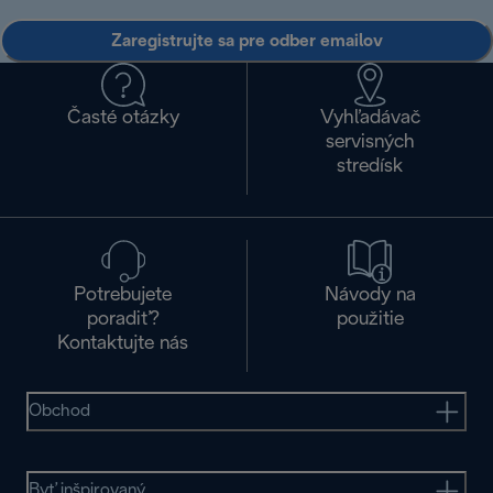
Zaregistrujte sa pre odber emailov
Časté otázky
Vyhľadávač
servisných
stredísk
Potrebujete
Návody na
poradiť?
použitie
Kontaktujte nás
Obchod
Byť inšpirovaný