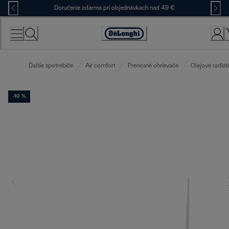
Skip
Doručenie zdarma pri objednávkach nad 49 €
to
Content
Accessibility
Statement
Ďalšie spotrebiče
Air comfort
Prenosné ohrievače
Olejové radiát
-10 %