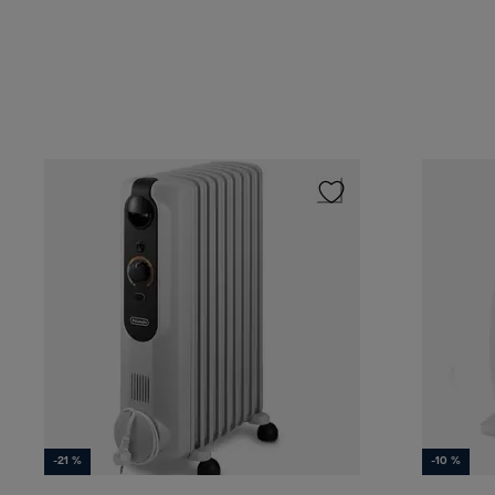
-21 %
-10 %