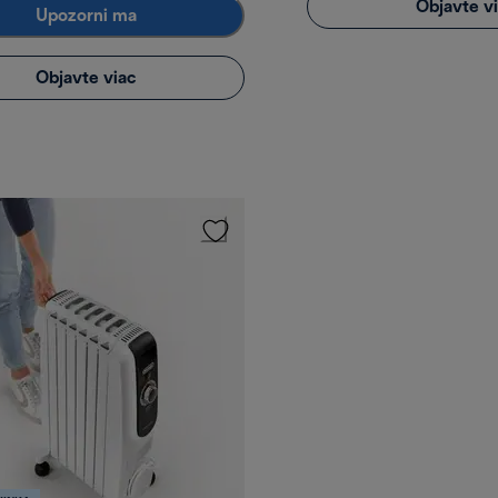
Objavte v
Upozorni ma
Objavte viac