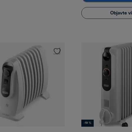
Objavte v
-19 %