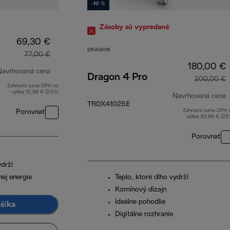
-10 %
Zásoby sú vypredané
69,30 €
DRAGON
77,00 €
180,00 €
Navrhovaná cena
Dragon 4 Pro
200,00 €
Zahrnutá suma DPH vo
pôvodná cena 77,00 €
výške 12,96 € (23%)
Navrhovaná cena
TRDX41025E
Zahrnutá suma DPH 
Porovnať
p
výške 33,66 € (23
Porovnať
ydrží
ej energie
Teplo, ktoré dlho vydrží
Komínový dizajn
Ideálne pohodlie
ošíka
Digitálne rozhranie