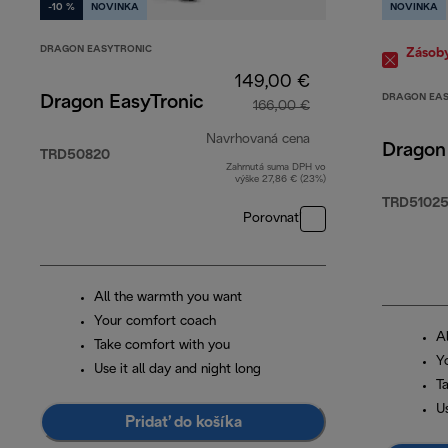
-10 %
NOVINKA
NOVINKA
DRAGON EASYTRONIC
Zásob
149,00 €
DRAGON EAS
Dragon EasyTronic
166,00 €
Navrhovaná cena
Dragon
TRD50820
Zahrnutá suma DPH vo
pôvodná cena 166,
výške 27,86 € (23%)
TRD5102
Porovnať
All the warmth you want
Your comfort coach
A
Take comfort with you
Y
Use it all day and night long
T
Us
Pridať do košíka