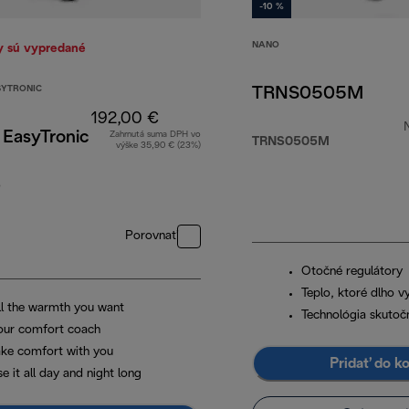
-10 %
NANO
y sú vypredané
YTRONIC
TRNS0505M
192,00 €
 EasyTronic
Zahrnutá suma DPH vo
TRNS0505M
výške 35,90 € (23%)
00 €
5
Porovnať
Otočné regulátory
Teplo, ktoré dlho v
ll the warmth you want
Technológia skutočn
our comfort coach
ake comfort with you
Pridať do k
e it all day and night long