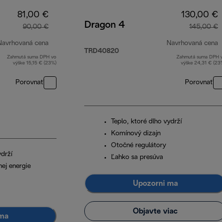
81,00 €
130,00 €
Dragon 4
90,00 €
145,00 €
Navrhovaná cena
Navrhovaná cena
TRD40820
Zahrnutá suma DPH vo
Zahrnutá suma DPH 
pôvodná cena 90,00 €
p
výške 15,15 € (23%)
výške 24,31 € (23
Porovnať
Porovnať
Teplo, ktoré dlho vydrží
Komínový dizajn
Otočné regulátory
ydrží
Ľahko sa presúva
ej energie
Upozorni ma
Objavte viac
ma