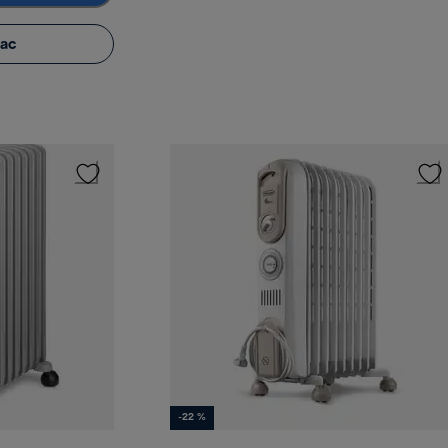
iac
-22 %