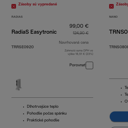
Zásoby sú vypredané
Zásob
RADIAS
NANO
99,00 €
RadiaS Easytronic
TRNS
124,90 €
Navrhovaná cena
TRRSE0920
TRNS080
Zahrnutá suma DPH vo
pôvodná cena 124,
výške 18,51 € (23%)
Porovnať
Te
T
O
Dlhotrvajúce teplo
Pohodlie počas spánku
Praktické pohodlie