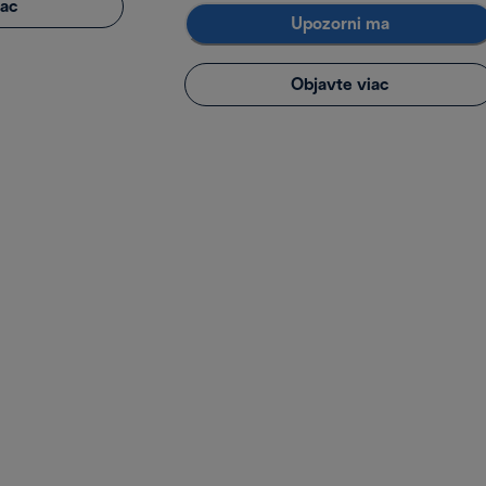
iac
Upozorni ma
Objavte viac