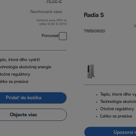
75,00 €
Navrhovaná cena
Radia S
Zahrnutá suma DPH vo
pôvodná cena 75,00 €
výške 12,62 € (23%)
TRRS0920
Porovnať
00 €
plo, ktoré dlho vydrží
echnológia skutočnej energie
točné regulátory
ahko sa presúva
Teplo, ktoré dlho v
Pridať do košíka
Technológia skutočn
Otočné regulátory
Objavte viac
Ľahko sa presúva
Upozorni 