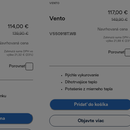
VENTO
117,00 €
Vento
149,90 €
114,00 €
Navrhovaná cena
139,90 €
V550918T.WB
Zahrnutá suma DPH 
p
výške 21,88 € (23
Navrhovaná cena
Zahrnutá suma DPH vo
Porovnať
pôvodná cena 139,90 €
výške 21,32 € (23%)
Porovnať
Rýchle vykurovanie
Dlhotrvajúce teplo
Potešenie z mierneho tepla
ánku
Pridať do košíka
ma
Objavte viac