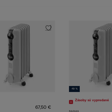
-10 %
Zásoby sú vypredané
67,50 €
RADIAS