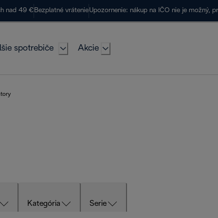
ch nad 49 €
Bezplatné vrátenie
Upozornenie: nákup na IČO nie je možný, p
lšie spotrebiče
Akcie
átory
Kategória
Serie