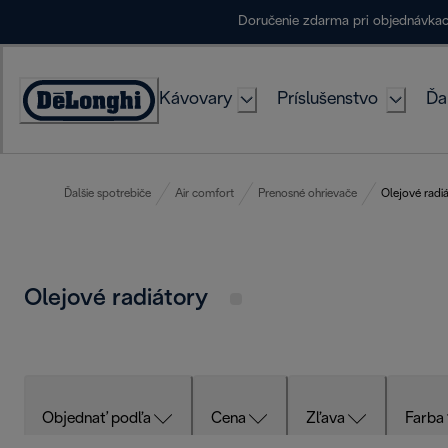
Skip
Doručenie zdarma pri objednávka
to
Content
Kávovary
Príslušenstvo
Ďa
Accessibility
Statement
Ďalšie spotrebiče
Air comfort
Prenosné ohrievače
Olejové radi
Olejové radiátory
Objednať podľa
Cena
Zľava
Farba