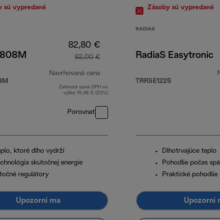
y sú vypredané
Zásoby sú vypredané
RADIAS
82,80 €
0808M
RadiaS Easytronic
92,00 €
Navrhovaná cena
8M
TRRSE1225
Zahrnutá suma DPH vo
90 €
pôvodná cena 92,00 €
výške 15,48 € (23%)
Porovnať
plo, ktoré dlho vydrží
Dlhotrvajúce teplo
echnológia skutočnej energie
Pohodlie počas sp
točné regulátory
Praktické pohodlie
Upozorni ma
Upozorni 