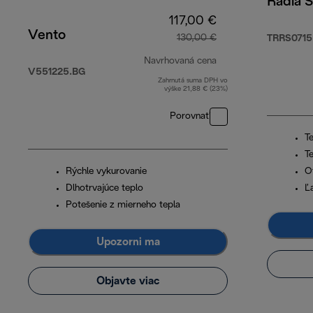
Radia S
117,00 €
Vento
130,00 €
TRRS0715
Navrhovaná cena
V551225.BG
Zahrnutá suma DPH vo
pôvodná cena 130,
výške 21,88 € (23%)
Porovnať
Te
T
Rýchle vykurovanie
O
Dlhotrvajúce teplo
Ľ
Potešenie z mierneho tepla
Upozorni ma
Objavte viac