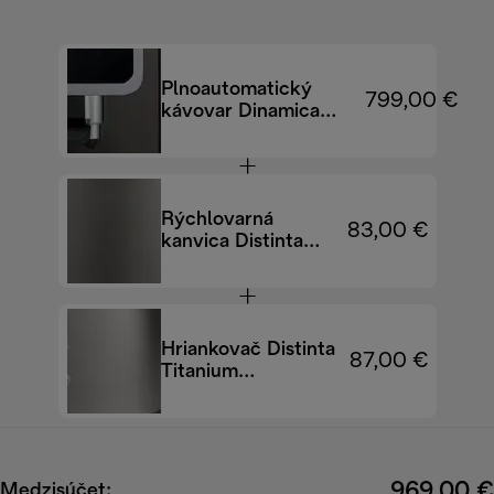
Plnoautomatický
799,00 €
kávovar Dinamica
Plus ECAM380.95.TB
Rýchlovarná
83,00 €
kanvica Distinta
Titanium
KBIN2001.TB
Hriankovač Distinta
87,00 €
Titanium
CTIN2103.TB
969,00 €
Medzisúčet: