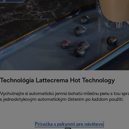
Technológia Lattecrema Hot Technology
Vychutnajte si automatickú jemnú bohatú mliečnu penu s tou sprá
s jednodotykovým automatickým čistením po každom použití.
Príručka s pokynmi pre návštevu