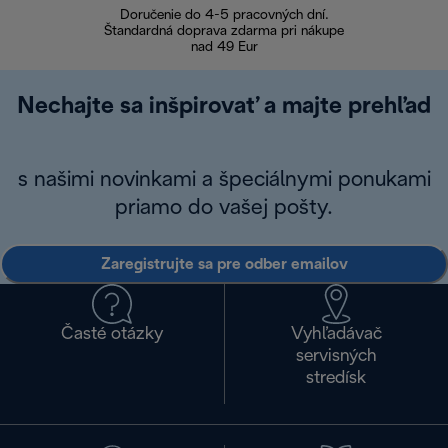
Doručenie do 4-5 pracovných dní.
Bezproblémové
Štandardná doprava zdarma pri nákupe
nad 49 Eur
Nechajte sa inšpirovať a majte prehľad
s našimi novinkami a špeciálnymi ponukami
priamo do vašej pošty.
Zaregistrujte sa pre odber emailov
Časté otázky
Vyhľadávač
servisných
stredísk