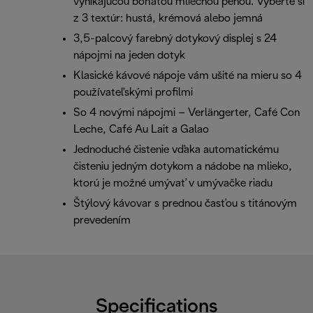
vynikajúcou bohatou mliečnou penou. Vyberte si
z 3 textúr: hustá, krémová alebo jemná
3,5-palcový farebný dotykový displej s 24
nápojmi na jeden dotyk
Klasické kávové nápoje vám ušité na mieru so 4
používateľskými profilmi
So 4 novými nápojmi – Verlängerter, Café Con
Leche, Café Au Lait a Galao
Jednoduché čistenie vďaka automatickému
čisteniu jedným dotykom a nádobe na mlieko,
ktorú je možné umývať v umývačke riadu
Štýlový kávovar s prednou časťou s titánovým
prevedením
Specifications