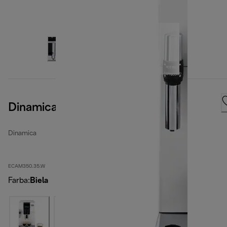
Dinamica, White
Dinamica
ECAM350.35.W
Farba
:
Biela