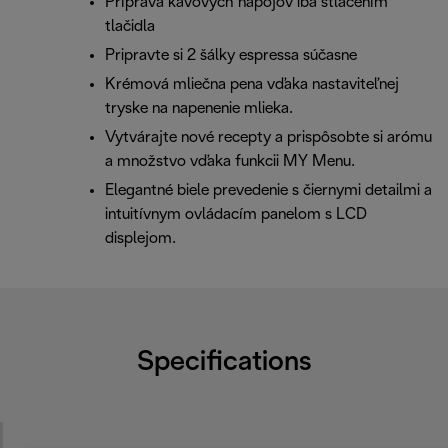
Príprava kávových nápojov iba stlačením
tlačidla
Pripravte si 2 šálky espressa súčasne
Krémová mliečna pena vďaka nastaviteľnej
tryske na napenenie mlieka.
Vytvárajte nové recepty a prispôsobte si arómu
a množstvo vďaka funkcii MY Menu.
Elegantné biele prevedenie s čiernymi detailmi a
intuitívnym ovládacím panelom s LCD
displejom.
Specifications