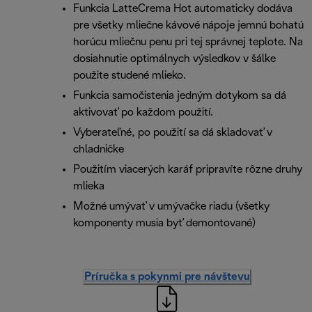
Funkcia LatteCrema Hot automaticky dodáva
pre všetky mliečne kávové nápoje jemnú bohatú
horúcu mliečnu penu pri tej správnej teplote. Na
dosiahnutie optimálnych výsledkov v šálke
použite studené mlieko.
Funkcia samočistenia jedným dotykom sa dá
aktivovať po každom použití.
Vyberateľné, po použití sa dá skladovať v
chladničke
Použitím viacerých karáf pripravíte rôzne druhy
mlieka
Možné umývať v umývačke riadu (všetky
komponenty musia byť demontované)
Príručka s pokynmi pre návštevu