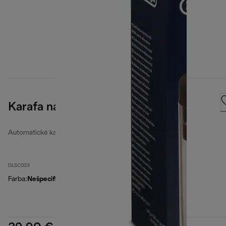
Karafa na mlieko DLSC033
Automatické kanvice na mlieko
DLSC033
Farba
:
Nešpecifikované