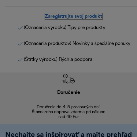
Zaregistrujte svoj produkt
(Označenia výrobku) Tipy pre produkty
(Označenia produktov) Novinky a špeciálne ponuky
(Štítky výrobku) Rýchla podpora
Doručenie
Vr
Doručenie do 4-5 pracovných dní.
Bezproblémové
Štandardná doprava zdarma pri nákupe
nad 49 Eur
Nechajte sa inšpirovať a majte prehľad