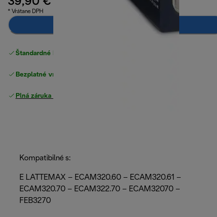
39,90 €
* Vrátane DPH
Upozorni ma
Štandardné bezplatné doručenie
nad 49 €
Bezplatné vrátenie tovaru
Plná záruka výrobcu
Kompatibilné s:
E LATTEMAX – ECAM320.60 – ECAM320.61 –
ECAM320.70 – ECAM322.70 – ECAM32070 –
FEB3270