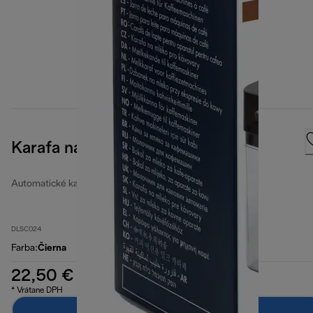
Karafa na mlieko
Automatické kanvice na mlieko
DLSC024
Farba
:
Čierna
22,50 €
* Vrátane DPH
Pridať do košíka