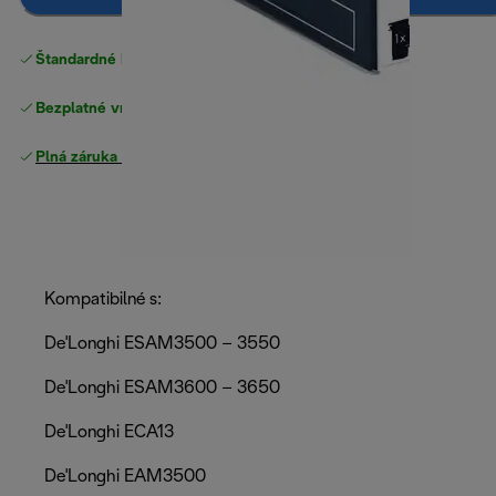
Štandardné bezplatné doručenie
nad 49 €
Bezplatné vrátenie tovaru
Plná záruka výrobcu
Kompatibilné s:
De'Longhi ESAM3500 – 3550
De'Longhi ESAM3600 – 3650
De'Longhi ECA13
De'Longhi EAM3500