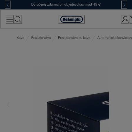
Skip
Doručenie zdarma pri objednávkach nad 49 €
to
Content
Accessibility
Statement
Káva
Príslušenstvo
Príslušenstvo ku káve
Automatické kanvice n