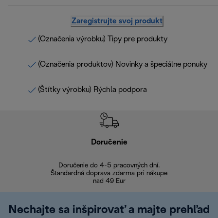
Zaregistrujte svoj produkt
(Označenia výrobku) Tipy pre produkty
(Označenia produktov) Novinky a špeciálne ponuky
(Štítky výrobku) Rýchla podpora
Doručenie
Vr
Doručenie do 4-5 pracovných dní.
Bezproblémové
Štandardná doprava zdarma pri nákupe
nad 49 Eur
Nechajte sa inšpirovať a majte prehľad