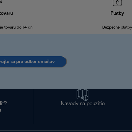
tovaru
Platby
e tovaru do 14 dní
Bezpečné platby
rujte sa pre odber emailov
diť?
Návody na použitie
s