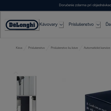
Skip
Doručenie zdarma pri objednávka
to
Content
Kávovary
Príslušenstvo
Ďa
Accessibility
Statement
Káva
Príslušenstvo
Príslušenstvo ku káve
Automatické kanvice 