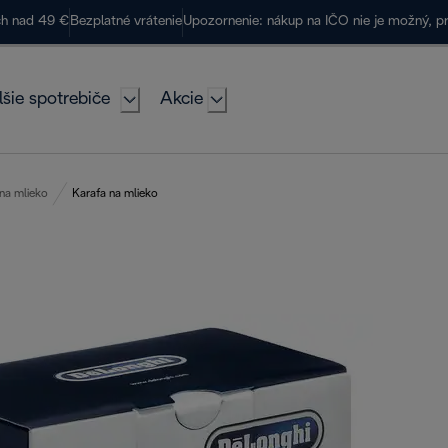
ch nad 49 €
Bezplatné vrátenie
Upozornenie: nákup na IČO nie je možný, p
lšie spotrebiče
Akcie
na mlieko
Karafa na mlieko