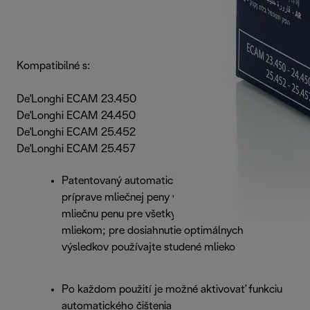
Kompatibilné s:
De'Longhi ECAM 23.450
De'Longhi ECAM 24.450
De'Longhi ECAM 25.452
De'Longhi ECAM 25.457
Patentovaný automatický systém k
príprave mliečnej peny vytvára hladkú a hustú
mliečnu penu pre všetky kávové nápoje s
mliekom; pre dosiahnutie optimálnych
výsledkov používajte studené mlieko
Po každom použití je možné aktivovať funkciu
automatického čištenia