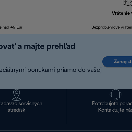
Vrátenie 
e nad 49 Eur
Bezproblémové vráteni
rovať a majte prehľad
Zaregist
peciálnymi ponukami priamo do vašej
ľadávač servisných
Potrebujete pora
stredísk
Kontaktujte ná