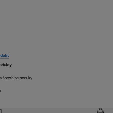
odukt
rodukty
a špeciálne ponuky
a