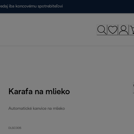
redaj iba koncovému spotrebiteľovi
Karafa na mlieko
Automatické kanvice na mlieko
DLSC005