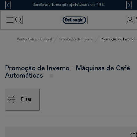
Skip
Doručenie zdarma pri objednávkach nad 49 €
to
Content
Accessibility
Statement
Winter Sales - General
Promoção de Inverno
Promoção de Inverno -
Promoção de Inverno - Máquinas de Café
Automáticas
Filter