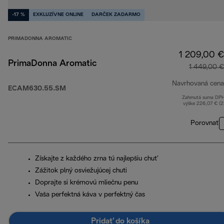
-17 %
EXKLUZÍVNE ONLINE
DARČEK ZADARMO
PRIMADONNA AROMATIC
1 209,00 €
PrimaDonna Aromatic
1 449,00 €
Navrhovaná cena
ECAM630.55.SM
Zahrnutá suma DP
výške 226,07 € (
Porovnať
Získajte z každého zrna tú najlepšiu chuť
Zážitok plný osviežujúcej chuti
Doprajte si krémovú mliečnu penu
Vaša perfektná káva v perfektný čas
Pridať do košíka