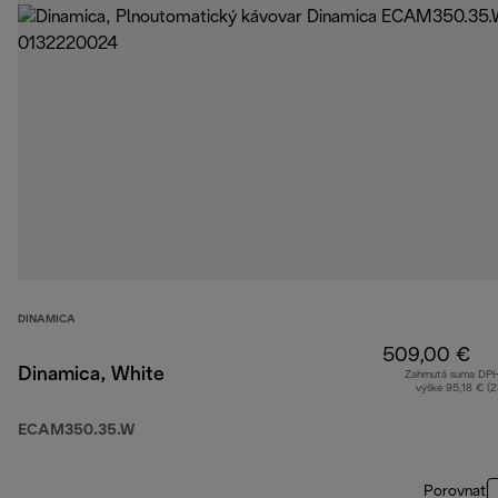
DINAMICA
509,00 €
Dinamica, White
Zahrnutá suma DP
výške 95,18 € (
ECAM350.35.W
Porovnať