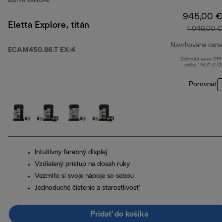
ELETTA EXPLORE
945,00 €
Eletta Explore, titán
1 049,00 €
Navrhovaná cena
ECAM450.86.T EX:4
Zahrnutá suma DP
výške 176,71 € (
Porovnať
Intuitívny farebný displej
Vzdialený prístup na dosah ruky
Vezmite si svoje nápoje so sebou
Jednoduché čistenie a starostlivosť
Pridať do košíka