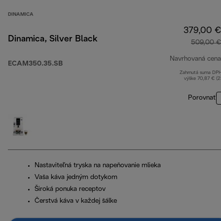
DINAMICA
379,00 €
Dinamica, Silver Black
509,00 €
Navrhovaná cena
ECAM350.35.SB
Zahrnutá suma DP
výške 70,87 € (
Porovnať
Nastaviteľná tryska na napeňovanie mlieka
Vaša káva jedným dotykom
Široká ponuka receptov
Čerstvá káva v každej šálke