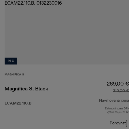
-16 %
MAGNIFICA S
269,00 €
Magnifica S, Black
319,00 €
Navrhovaná cena
ECAM22.110.B
Zahrnutá suma DP
výške 50,30 € (
Porovnať