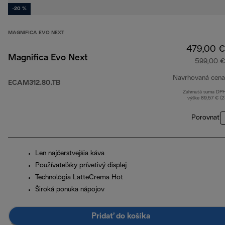
-20 %
MAGNIFICA EVO NEXT
479,00 €
Magnifica Evo Next
599,00 €
Navrhovaná cena
ECAM312.80.TB
Zahrnutá suma DP
výške 89,57 € (
Porovnať
Len najčerstvejšia káva
Používateľsky prívetivý displej
Technológia LatteCrema Hot
Široká ponuka nápojov
Pridať do košíka