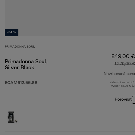
-34 %
PRIMADONNA SOUL
849,00 €
Primadonna Soul,
1 279,00 €
Silver Black
Navrhovaná cena
ECAM612.55.SB
Zahrnutá suma DP
výške 158,76 € (
Porovnať