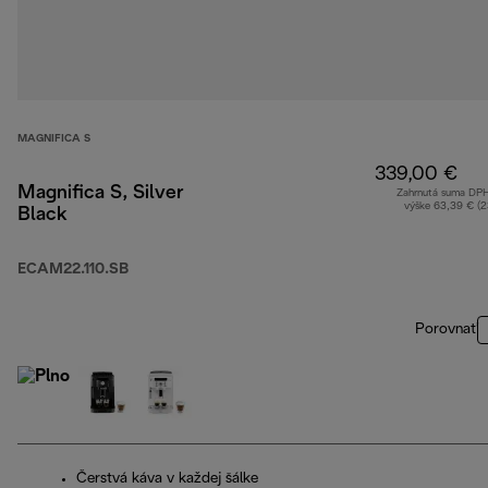
MAGNIFICA S
339,00 €
Magnifica S, Silver
Zahrnutá suma DP
výške 63,39 € (
Black
ECAM22.110.SB
Porovnať
Čerstvá káva v každej šálke