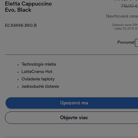
Eletta Cappuccino
719,00 €
Evo, Black
Navrhovaná cena
ECAM46.860.B
Zahrnutá suma DP
výške 112,01 € (
Porovnať
Technológia mletia
LatteCrema Hot
Ovládanie teploty
Jednoduché čistenie
Upozorni ma
Objavte viac