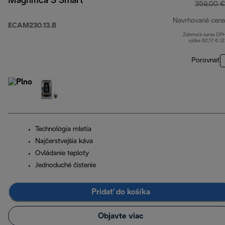
Magnifica S Smart
359,00 €
Navrhovaná cena
ECAM230.13.B
Zahrnutá suma DP
výške 52,17 € (
Porovnať
Technológia mletia
Najčerstvejšia káva
Ovládanie teploty
Jednoduché čistenie
Pridať do košíka
Objavte viac