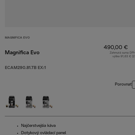
MAGNIFICA EVO
490,00 €
Magnifica Evo
Zahrnutá suma DP
výške 91,63 € (
ECAM290.81.TB EX:1
Porovnať
Najčerstvejšia káva
Dotykový ovládací panel