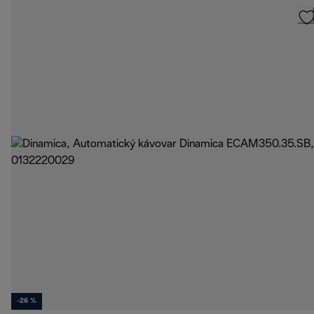
-26 %