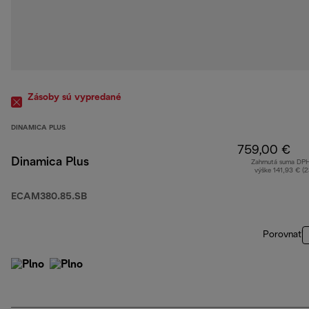
Zásoby sú vypredané
DINAMICA PLUS
759,00 €
Dinamica Plus
Zahrnutá suma DP
výške 141,93 € (
ECAM380.85.SB
Porovnať