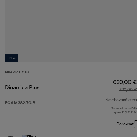
-14 %
DINAMICA PLUS
630,00 €
Dinamica Plus
729,00 €
Navrhovaná cena
ECAM382.70.B
Zahrnutá suma DP
výške 117,80 € (
Porovnať