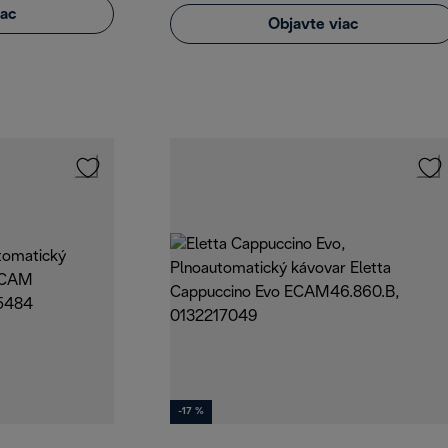
iac
Objavte viac
-17 %