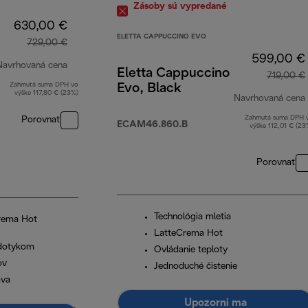
Zásoby sú vypredané
630,00 €
ELETTA CAPPUCCINO EVO
729,00 €
599,00 €
Navrhovaná cena
Eletta Cappuccino
719,00 €
Zahrnutá suma DPH vo
Evo, Black
pôvodná cena 729,00 €
výške 117,80 € (23%)
Navrhovaná cena
Zahrnutá suma DPH 
Porovnať
ECAM46.860.B
výške 112,01 € (23
Porovnať
Technológia mletia
crema Hot
LatteCrema Hot
 dotykom
Ovládanie teploty
ov
Jednoduché čistenie
áva
Upozorni ma