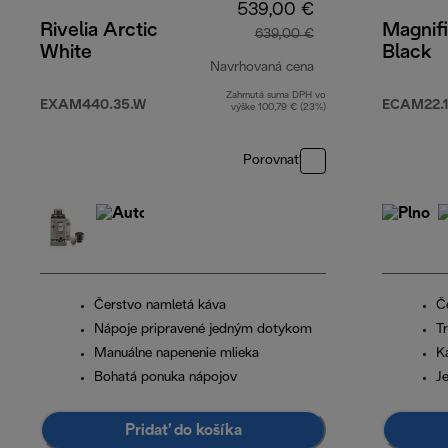
539,00 €
Rivelia Arctic
Magnifi
639,00 €
White
Black
Navrhovaná cena
Zahrnutá suma DPH vo
pôvodná cena 639
EXAM440.35.W
ECAM22.1
výške 100,79 € (23%)
Porovnať
Čerstvo namletá káva
Č
Nápoje pripravené jedným dotykom
T
Manuálne napenenie mlieka
K
Bohatá ponuka nápojov
J
Pridať do košíka