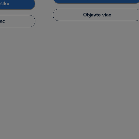
ošíka
Objavte viac
iac