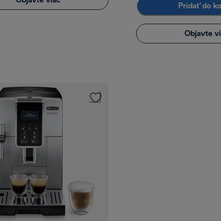
Objavte viac
Pridať do k
Objavte v