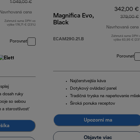
1 049,00 €
342,00 €
Navrhovaná cena
Magnifica Evo,
379,00 €
Zahrnutá suma DPH vo
Black
pôvodná cena 1 049,00 €
výške 176,71 € (23%)
Navrhovaná cena
Zahrnutá suma DPH 
ECAM290.21.B
výške 63,95 € (23
Porovnať
Porovnať
Najčerstvejšia káva
splej
Dotykový ovládací panel
a dosah ruky
Tradičná tryska na napeňovanie mlie
ápoje so sebou
Široká ponuka receptov
 a starostlivosť
Upozorni ma
ošíka
Objavte viac