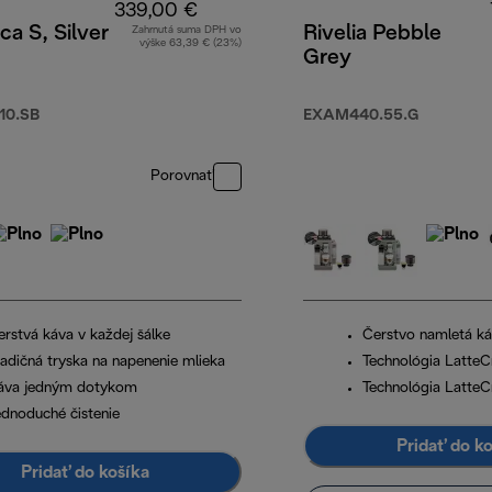
339,00 €
ca S, Silver
Rivelia Pebble
Zahrnutá suma DPH vo
výške 63,39 € (23%)
Grey
,00 €
10.SB
EXAM440.55.G
Porovnať
erstvá káva v každej šálke
Čerstvo namletá k
radičná tryska na napenenie mlieka
Technológia Latte
áva jedným dotykom
Technológia Latte
ednoduché čistenie
Pridať do k
Pridať do košíka