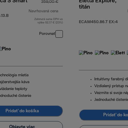
ica S Smart
Eletta Explore,
359,00 €
titán
Navrhovaná cena
13.B
Zahrnutá suma DPH vo
pôvodná cena 359,00 €
ECAM450.86.T EX:4
výške 52,17 € (23%)
Porovnať
echnológia mletia
Intuitívny farebný di
ajčerstvejšia káva
Vzdialený prístup n
vládanie teploty
Vezmite si svoje n
ednoduché čistenie
Jednoduché čistenie
Pridať do košíka
Pridať do k
Objavte viac