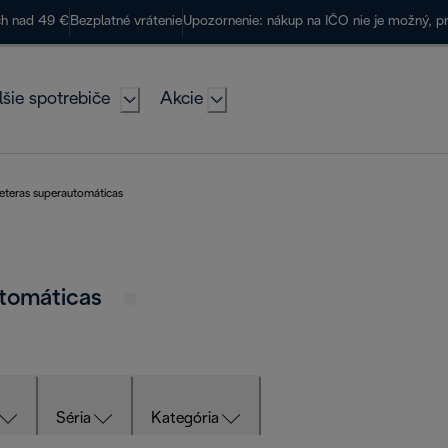
ch nad 49 €
Bezplatné vrátenie
Upozornenie: nákup na IČO nie je možný, p
lšie spotrebiče
Akcie
feteras superautomáticas
utomáticas
Séria
Kategória