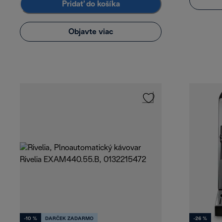
Pridať do košíka
Objavte viac
-10 %
DARČEK ZADARMO
-26 %