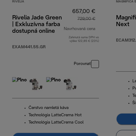
RIVELIA
MAGNIFICA 
657,00 €
Rivelia Jade Green
Magnif
729,00 €
| Exkluzívna farba
Next
Navrhovaná cena
dostupná online
Zahrnutá suma DPH vo
pôvodná cena 729
ECAM312.
výške 122,85 € (23%)
EXAM441.55.GR
Porovnať
Le
Po
T
Š
Čerstvo namletá káva
Technológia LatteCrema Hot
Technológia LatteCrema Cool