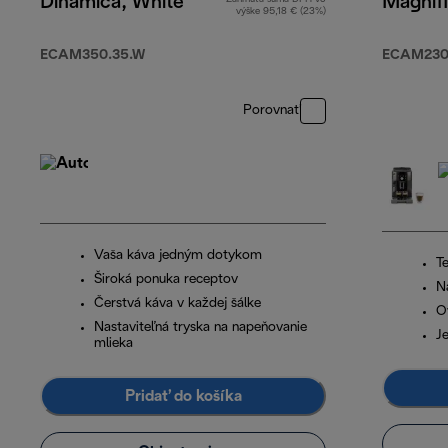
Dinamica, White
Magnif
výške 95,18 € (23%)
ECAM350.35.W
ECAM230.
Porovnať
Vaša káva jedným dotykom
T
Široká ponuka receptov
N
Čerstvá káva v každej šálke
O
Nastaviteľná tryska na napeňovanie
J
mlieka
Pridať do košíka