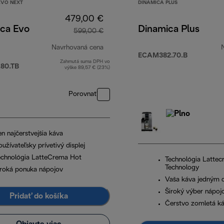
EVO NEXT
DINAMICA PLUS
479,00 €
ica Evo
Dinamica Plus
599,00 €
Navrhovaná cena
ECAM382.70.B
Zahrnutá suma DPH vo
,00 €
pôvodná cena 599,00 €
80.TB
výške 89,57 € (23%)
Porovnať
n najčerstvejšia káva
užívateľsky prívetivý displej
echnológia LatteCrema Hot
Technológia Latte
Technology
iroká ponuka nápojov
Vaša káva jedným
Široký výber nápoj
Pridať do košíka
Čerstvo zomletá k