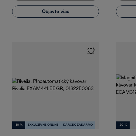
Objavte viac
-10 %
EXKLUZÍVNE ONLINE
DARČEK ZADARMO
-20 %