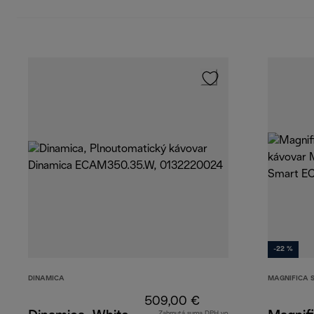
-22 %
DINAMICA
MAGNIFICA 
509,00 €
Zahrnutá suma DPH vo