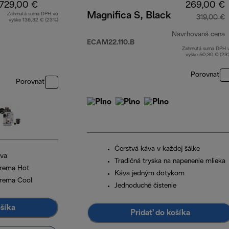
729,00 €
269,00 €
Magnifica S, Black
Zahrnutá suma DPH vo
319,00 €
výške 136,32 € (23%)
Navrhovaná cena
ECAM22.110.B
Zahrnutá suma DPH 
p
výške 50,30 € (23
Porovnať
Porovnať
Čerstvá káva v každej šálke
áva
Tradičná tryska na napenenie mlieka
Crema Hot
Káva jedným dotykom
Crema Cool
Jednoduché čistenie
ošíka
Pridať do košíka