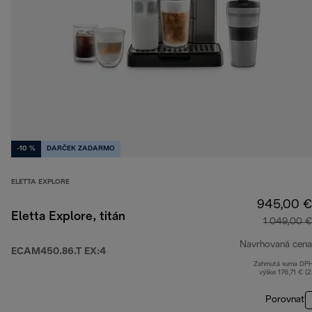
-10 %
DARČEK ZADARMO
ELETTA EXPLORE
945,00 €
Eletta Explore, titán
1 049,00 €
Navrhovaná cena
ECAM450.86.T EX:4
Zahrnutá suma DP
výške 176,71 € (
Porovnať