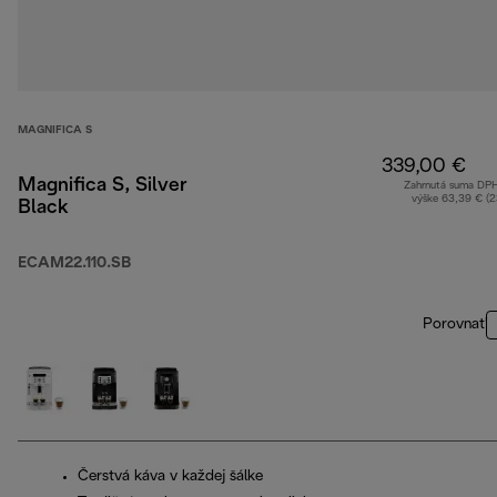
MAGNIFICA S
339,00 €
Magnifica S, Silver
Zahrnutá suma DP
výške 63,39 € (
Black
ECAM22.110.SB
Porovnať
Čerstvá káva v každej šálke