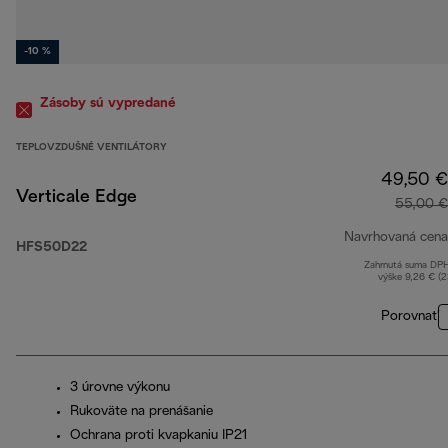
-10 %
Zásoby sú vypredané
TEPLOVZDUŠNÉ VENTILÁTORY
49,50 €
Verticale Edge
55,00 €
Navrhovaná cena
HFS50D22
Zahrnutá suma DP
výške 9,26 € (
Porovnať
3 úrovne výkonu
Rukoväte na prenášanie
Ochrana proti kvapkaniu IP21