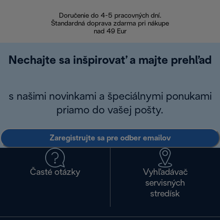
Doručenie do 4-5 pracovných dní.
Bezproblémové
Štandardná doprava zdarma pri nákupe
nad 49 Eur
Nechajte sa inšpirovať a majte prehľad
s našimi novinkami a špeciálnymi ponukami
priamo do vašej pošty.
Zaregistrujte sa pre odber emailov
Časté otázky
Vyhľadávač
servisných
stredísk