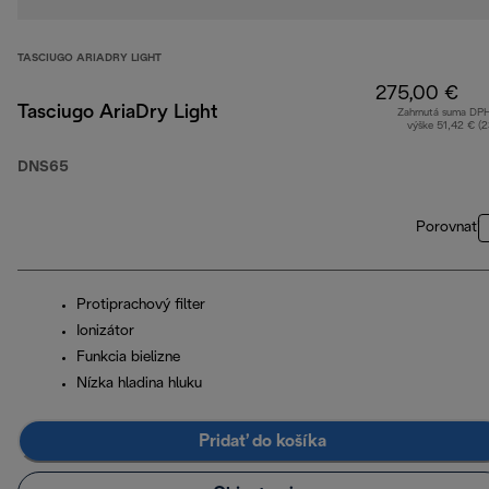
TASCIUGO ARIADRY LIGHT
275,00 €
Tasciugo AriaDry Light
Zahrnutá suma DP
výške 51,42 € (
DNS65
Porovnať
Protiprachový filter
Ionizátor
Funkcia bielizne
Nízka hladina hluku
Pridať do košíka