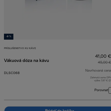
-9 %
PRÍSLUŠENSTVO KU KÁVE
41,00 €
Vákuová dóza na kávu
45,00 €
Navrhovaná cena
DLSC068
Zahrnutá suma DP
výške 7,67 € (
Porovnať