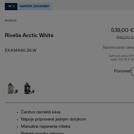
-16 %
DARČEK ZADARMO
RIVELIA
539,00 €
Rivelia Arctic White
639,00 €
Navrhovaná cena
EXAM440.35.W
Zahrnutá suma DP
výške 100,79 € (
Porovnať
Čerstvo namletá káva
Nápoje pripravené jedným dotykom
Manuálne napenenie mlieka
Bohatá ponuka nápojov