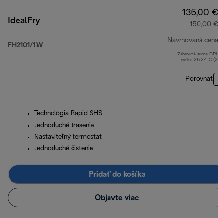
135,00 €
IdealFry
150,00 €
Navrhovaná cena
FH2101/1.W
Zahrnutá suma DP
výške 25,24 € (
Porovnať
Technológia Rapid SHS
Jednoduché trasenie
Nastaviteľný termostat
Jednoduché čistenie
Pridať do košíka
Objavte viac