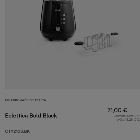
HRIANKOVAČE ECLETTICA
71,00 €
Eclettica Bold Black
Zahrnutá suma DP
výške 13,28 € (
CTY2103.BK