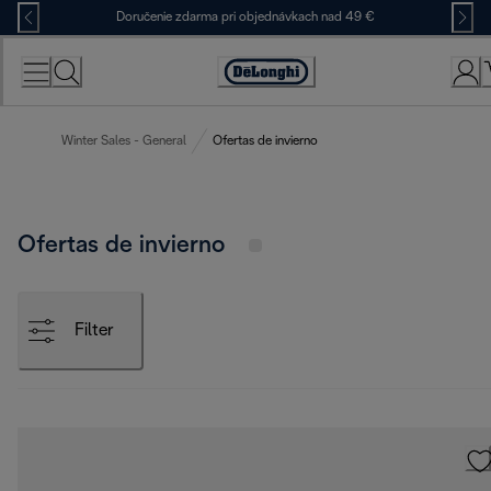
Skip
Doručenie zdarma pri objednávkach nad 49 €
to
Content
Accessibility
Statement
Winter Sales - General
Ofertas de invierno
Ofertas de invierno
Filter