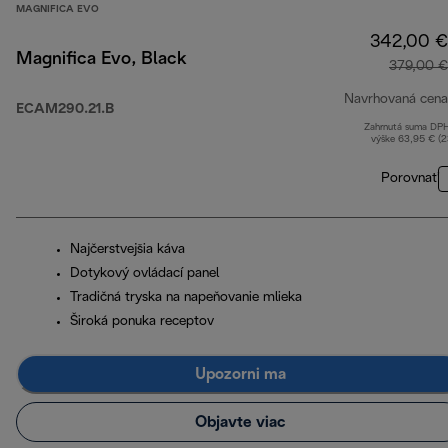
MAGNIFICA EVO
342,00 €
Magnifica Evo, Black
379,00 €
Navrhovaná cena
ECAM290.21.B
Zahrnutá suma DP
výške 63,95 € (
Porovnať
Najčerstvejšia káva
Dotykový ovládací panel
Tradičná tryska na napeňovanie mlieka
Široká ponuka receptov
Upozorni ma
Objavte viac