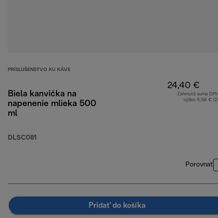
PRÍSLUŠENSTVO KU KÁVE
24,40 €
Biela kanvička na
Zahrnutá suma DP
výške 4,56 € (
napenenie mlieka 500
ml
DLSC081
Porovnať
Pridať do košíka