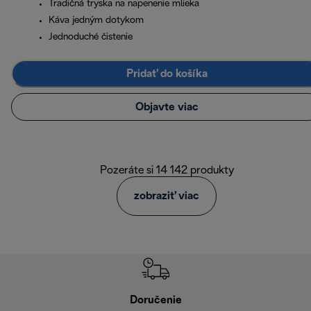
Tradičná tryska na napenenie mlieka
Káva jedným dotykom
Jednoduché čistenie
Pridať do košíka
Objavte viac
Pozeráte si 14 142 produkty
zobraziť viac
Doručenie
Vr