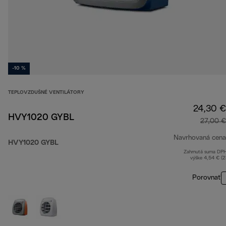
-10 %
TEPLOVZDUŠNÉ VENTILÁTORY
24,30 €
HVY1020 GYBL
27,00 €
Navrhovaná cena
HVY1020 GYBL
Zahrnutá suma DP
výške 4,54 € (
Porovnať