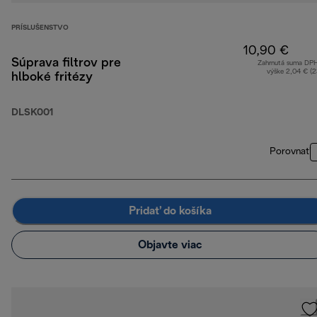
PRÍSLUŠENSTVO
10,90 €
Súprava filtrov pre
Zahrnutá suma DP
výške 2,04 € (
hlboké fritézy
DLSK001
Porovnať
Pridať do košíka
Objavte viac